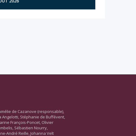
AOÛT 2026
Amélie de Cazanove (responsable),
ara Angelotti, Stéphanie de Buffévent,
arine François-Poncet, Olivier
ambelis, Sébastien Nourry,
ne-André Reille, Johanna Velt