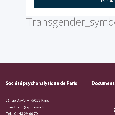
LES BURE
Transgender_symbo
Société psychanalytique de Paris
Documents
21 rue Daviel – 75013 Paris
E-mail :
spp@spp.asso.fr
Tél. : 01 43 29 66 70