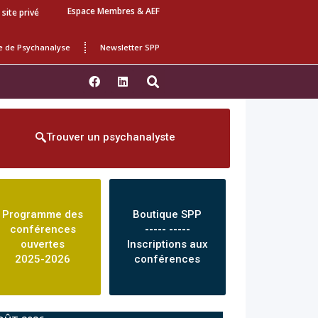
Espace Membres & AEF
 site privé
e de Psychanalyse
Newsletter SPP
Trouver un psychanalyste
Programme des
Boutique SPP
conférences
----- -----
ouvertes
Inscriptions aux
2025-2026
conférences