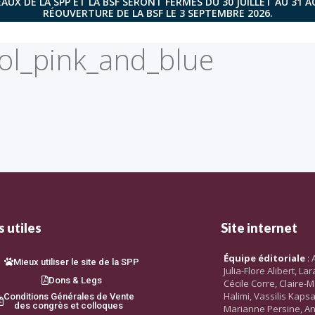
AUX DE LA SPP ET LA BSF SERONT FERMÉS DU 30 JUILLET AU 31 
RÉOUVERTURE DE LA BSF LE 3 SEPTEMBRE 2026.
l_pink_and_blue
 utiles
Site internet
Équipe éditoriale
: 
Mieux utiliser le site de la SPP
Julia-Flore Alibert, L
Dons & Legs
Cécile Corre, Claire-M
Halimi, Vassilis Kaps
Conditions Générales de Vente
des congrès et colloques
Marianne Persine, An