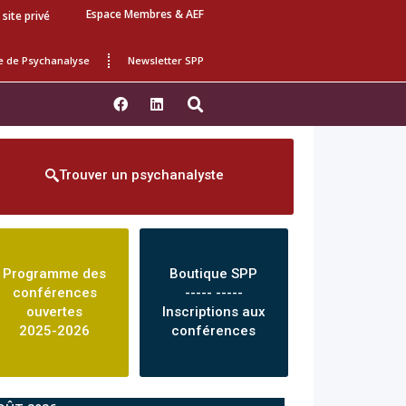
Espace Membres & AEF
 site privé
e de Psychanalyse
Newsletter SPP
Trouver un psychanalyste
Programme des
Boutique SPP
conférences
----- -----
ouvertes
Inscriptions aux
2025-2026
conférences