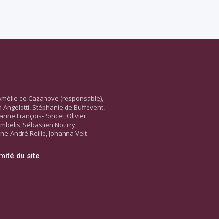
Amélie de Cazanove (responsable),
ara Angelotti, Stéphanie de Buffévent,
arine François-Poncet, Olivier
ambelis, Sébastien Nourry,
ne-André Reille, Johanna Velt
mité du site