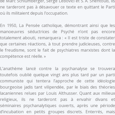
de Marc Schlumberger, Serge Lebovici et S. A. Shentoub, ils
ne tarderont pas à désavouer ce texte en quittant le Parti
où ils militaient depuis l’occupation.
En 1950, La Pensée catholique, démontrant ainsi que les
manoeuvres séductrices de Psyché n’ont pas encore
totalement abouti, remarquera : « Il est triste de constater
que certaines réactions, à tout prendre judicieuses, contre
le freudisme, sont le fait de psychiatres marxistes dont la
compétence est réelle. »
L’anathème lancé contre la psychanalyse se trouvera
toutefois oublié quelque vingt ans plus tard par un parti
communiste qui tentera l’approche de cette idéologie
bourgeoise jadis tant vilipendée, par le biais des théories
lacaniennes relues par Louis Althusser. Quant aux milieux
religieux, ils ne tarderont pas à envahir divans et
séminaires psychanalytiques ouverts, après une période
d’incubation en petits groupes discrets. Enterrés, mais