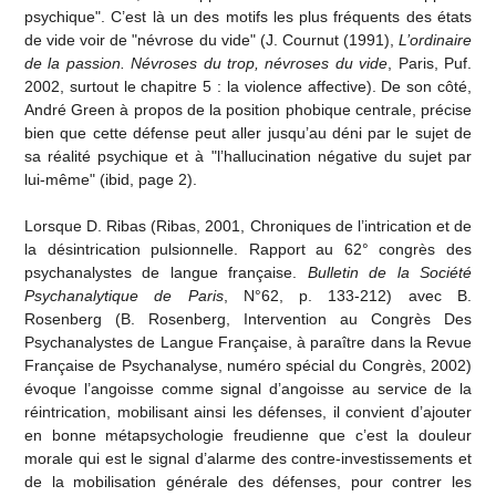
psychique". C’est là un des motifs les plus fréquents des états
de vide voir de "névrose du vide" (J. Cournut (1991),
L’ordinaire
de la passion. Névroses du trop, névroses du vide
, Paris, Puf.
2002, surtout le chapitre 5 : la violence affective). De son côté,
André Green à propos de la position phobique centrale, précise
bien que cette défense peut aller jusqu’au déni par le sujet de
sa réalité psychique et à "l’hallucination négative du sujet par
lui-même" (ibid, page 2).
Lorsque D. Ribas (Ribas, 2001, Chroniques de l’intrication et de
la désintrication pulsionnelle. Rapport au 62° congrès des
psychanalystes de langue française.
Bulletin de la Société
Psychanalytique de Paris
, N°62, p. 133-212) avec B.
Rosenberg (B. Rosenberg, Intervention au Congrès Des
Psychanalystes de Langue Française, à paraître dans la Revue
Française de Psychanalyse, numéro spécial du Congrès, 2002)
évoque l’angoisse comme signal d’angoisse au service de la
réintrication, mobilisant ainsi les défenses, il convient d’ajouter
en bonne métapsychologie freudienne que c’est la douleur
morale qui est le signal d’alarme des contre-investissements et
de la mobilisation générale des défenses, pour contrer les