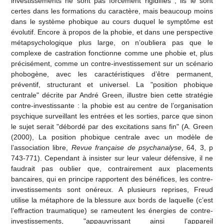
investissements ne sont pas forcément rigidifiés ; ils le sont
certes dans les formations du caractère, mais beaucoup moins
dans le système phobique au cours duquel le symptôme est
évolutif. Encore à propos de la phobie, et dans une perspective
métapsychologique plus large, on n’oubliera pas que le
complexe de castration fonctionne comme une phobie et, plus
précisément, comme un contre-investissement sur un scénario
phobogène, avec les caractéristiques d’être permanent,
préventif, structurant et universel. La "position phobique
centrale" décrite par André Green, illustre bien cette stratégie
contre-investissante : la phobie est au centre de l’organisation
psychique surveillant les entrées et les sorties, parce que sinon
le sujet serait "débordé par des excitations sans fin" (A. Green
(2000), La position phobique centrale avec un modèle de
l’association libre,
Revue française de psychanalyse
, 64, 3, p
743-771). Cependant à insister sur leur valeur défensive, il ne
faudrait pas oublier que, contrairement aux placements
bancaires, qui en principe rapportent des bénéfices, les contre-
investissements sont onéreux. A plusieurs reprises, Freud
utilise la métaphore de la blessure aux bords de laquelle (c’est
l’effraction traumatique) se rameutent les énergies de contre-
investissements, "appauvrissant ainsi l’appareil