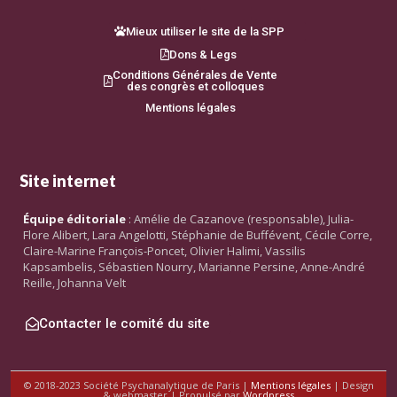
Mieux utiliser le site de la SPP
Dons & Legs
Conditions Générales de Vente
des congrès et colloques
Mentions légales
Site internet
Équipe éditoriale
: Amélie de Cazanove (responsable), Julia-
Flore Alibert, Lara Angelotti, Stéphanie de Buffévent, Cécile Corre,
Claire-Marine François-Poncet, Olivier Halimi, Vassilis
Kapsambelis, Sébastien Nourry, Marianne Persine, Anne-André
Reille, Johanna Velt
Contacter le comité du site
© 2018-2023 Société Psychanalytique de Paris |
Mentions légales
| Design
& webmaster | Propulsé par
Wordpress