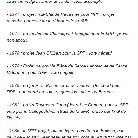
examiné malgré l'importance du travail accompli
.
-
1977
: projet Paul-Claude Racamier pour l’IPP : projet
absorbé par celui de la réforme de la SPP
.
-
1977
: projet Janine Chasseguet-Smirgel pour la SPP : projet
non abouti.
-
1978
: projet Jean Gillibert pour la SPP : vote négatif
.
-
1978
: Projet de double filière de Serge Lebovici et de Serge
Viderman, pour l’IPP : vote négatif
.
-
1979
: projet P.-C. Racamier et de Simone Decobert pour
l’IPP
:
non porté au vote, suggestions faites au Bureau
.
-
1981
: projet Raymond Cahn (Jean-Luc Donnet) pour la SPP :
voté par le Collège Administratif de la SPP, refusé par l'AG de
l'Institut.
ème
-
1986
: le 9
projet, qui ne figure pas dans le Bulletin, est
celui de Augustin Jeanneau et de son comité SPP/IPP : voté par