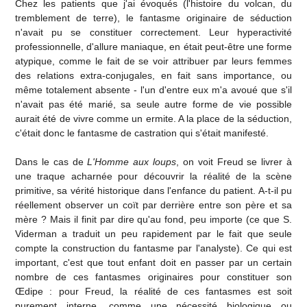
Chez les patients que j'ai évoqués (l'histoire du volcan, du
tremblement de terre), le fantasme originaire de séduction
n'avait pu se constituer correctement. Leur hyperactivité
professionnelle, d'allure maniaque, en était peut-être une forme
atypique, comme le fait de se voir attribuer par leurs femmes
des relations extra-conjugales, en fait sans importance, ou
même totalement absente - l'un d'entre eux m'a avoué que s'il
n'avait pas été marié, sa seule autre forme de vie possible
aurait été de vivre comme un ermite. A la place de la séduction,
c'était donc le fantasme de castration qui s'était manifesté.
Dans le cas de
L'Homme aux loups
, on voit Freud se livrer à
une traque acharnée pour découvrir la réalité de la scène
primitive, sa vérité historique dans l'enfance du patient. A-t-il pu
réellement observer un coït par derrière entre son père et sa
mère ? Mais il finit par dire qu'au fond, peu importe (ce que S.
Viderman a traduit un peu rapidement par le fait que seule
compte la construction du fantasme par l'analyste). Ce qui est
important, c'est que tout enfant doit en passer par un certain
nombre de ces fantasmes originaires pour constituer son
Œdipe : pour Freud, la réalité de ces fantasmes est soit
purement interne, comme une nécessité biologique ou