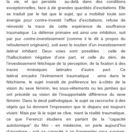
la vie, et qui persiste au-delà dans des conditions
exceptionnelles, face à de grandes quantités d'excitations. Elle
se traduit par le fait que le sujet, qui a mobilisé toute son
énergie pour contre-investir l'afflux d'excitations, refuse de
réinvestir la trace de cette expérience de souffrance
traumatique. La défense primaire est ainsi une inhibition, soit
par pur
contre-investissement
(comme il le dit à propos du
refoulement originaire), soit avec le soutien d'un
investissement
latéral inhibant.
Deux voies sont possibles : celle de
l'hallucination négative d'une part, et celle du déni, de
l'investissement fétichique de la perception, de la fixation à des
traces mnésiques
latérales
d'autre part. Ce
latéral
encadre
l'événement traumatique : ainsi dans le
fétichisme, le sujet investit de préférence les à-côtés de la
vision du sexe féminin, les sous-vêtements ou les jambes qui
ont précédé sa vision de l'insupportable différence du sexe
féminin. Dans le deuil pathologique, le sujet se raccroche à des
objets qui lui donnent l'impression que le disparu est toujours
vivant. Mais par là le sujet se clive, niant la réalité traumatique,
ce que Ferenczi étudiera en parlant de la "capacité
autotomique" du Moi - en médecine, on parle aujourd'hui
d'
apoptose
- soit sa capacité à se fragmenter pour survivre,