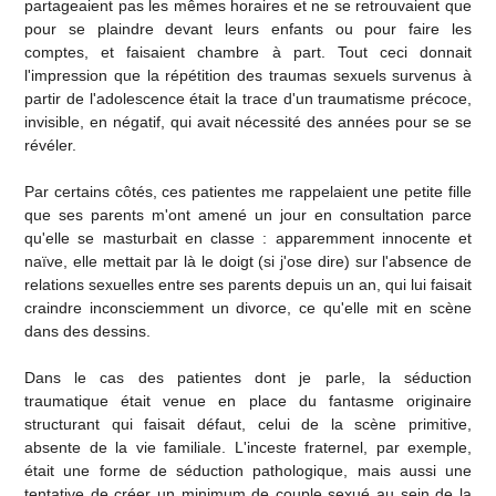
partageaient pas les mêmes horaires et ne se retrouvaient que
pour se plaindre devant leurs enfants ou pour faire les
comptes, et faisaient chambre à part. Tout ceci donnait
l'impression que la répétition des traumas sexuels survenus à
partir de l'adolescence était la trace d'un traumatisme précoce,
invisible, en négatif, qui avait nécessité des années pour se se
révéler.
Par certains côtés, ces patientes me rappelaient une petite fille
que ses parents m'ont amené un jour en consultation parce
qu'elle se masturbait en classe : apparemment innocente et
naïve, elle mettait par là le doigt (si j'ose dire) sur l'absence de
relations sexuelles entre ses parents depuis un an, qui lui faisait
craindre inconsciemment un divorce, ce qu'elle mit en scène
dans des dessins.
Dans le cas des patientes dont je parle, la séduction
traumatique était venue en place du fantasme originaire
structurant qui faisait défaut, celui de la scène primitive,
absente de la vie familiale. L'inceste fraternel, par exemple,
était une forme de séduction pathologique, mais aussi une
tentative de créer un minimum de couple sexué au sein de la