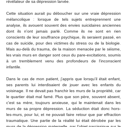
révélateur de sa dépression larvée.
Cette situation aurait pu déboucher sur une vraie dépression
mélancolique : lorsque de tels sujets entreprennent une
analyse, ils avouent souvent des envies suicidaires anciennes
dont ils n'ont jamais parlé. Comme ils ne sont en rien
conscients de leur souffrance psychique, ils seraient passé, en
cas de suicide, pour des victimes du stress ou de la biologie.
Mais au-delà du trauma, de la maison menacée par le séisme,
les vrais murs en danger sont ceux du pare-excitations, soumis
à un tremblement venu des profondeurs de l'inconscient
infantile.
Dans le cas de mon patient, j'appris que lorsqu'il était enfant,
ses parents lui interdisaient de jouer avec les enfants du
voisinage. Il ne devait pas franchir les murs de la propriété, car
le quartier était mal famé. Plus que son père, souvent absent,
c'est sa mère, toujours anxieuse, qui le maintenait dans les
murs de sa propre dépression. La séduction était donc hors-
les-murs, pour lui, et ne pouvait faire retour que par effraction
traumatique. Une partie de la réalité lui était dérobée par les
murs de la dépression maternelle, par l'objet narcissique sur le