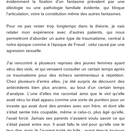
évidemment la fixation d'un fantasme prévalent par une
idéologie ou une pathologie familiale évidente, qui bloque
l'articulation, voire la constitution même des autres fantasmes.
Pour ne pas rester trop longtemps dans la théorie, je vais
relater mon expérience avec d'autres patients, qui nous
permettront d'aborder un autre type de traumatisme, central à
notre époque comme à l'époque de Freud : celui causé par une
agression sexuelle.
J'ai rencontré à plusieurs reprises des jeunes femmes ayant
vécu des viols, et qui venaient consulter un certain temps après
ce traumatisme pour des échecs sentimentaux à répétition.
Chez plusieurs d'entre elles, j'ai été surpris de découvrir des
antécédents bien plus anciens, au bout d'un certain temps
d'analyse. L'une d'elles me racontait ainsi que le viol qu'elle
avait vécu lui était apparu comme une sorte de punition pour un
inceste qui avait duré des années avec son frère, et dont elle
s'était sentie très coupable, même si celui-ci, plus âgé qu'elle,
l'avait forcé. Jamais ses parents n'avaient voulu savoir ce qui
s'était passé entre eux. Il avait fallu le viol pour qu'elle ose le
leur dire, mais ils l'avaient traité de folle : ayant depuis toujours