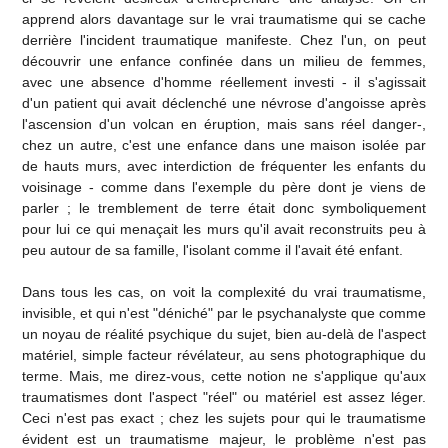
apprend alors davantage sur le vrai traumatisme qui se cache
derrière l'incident traumatique manifeste. Chez l'un, on peut
découvrir une enfance confinée dans un milieu de femmes,
avec une absence d'homme réellement investi - il s'agissait
d'un patient qui avait déclenché une névrose d'angoisse après
l'ascension d'un volcan en éruption, mais sans réel danger-,
chez un autre, c'est une enfance dans une maison isolée par
de hauts murs, avec interdiction de fréquenter les enfants du
voisinage - comme dans l'exemple du père dont je viens de
parler ; le tremblement de terre était donc symboliquement
pour lui ce qui menaçait les murs qu'il avait reconstruits peu à
peu autour de sa famille, l'isolant comme il l'avait été enfant.
Dans tous les cas, on voit la complexité du vrai traumatisme,
invisible, et qui n'est "déniché" par le psychanalyste que comme
un noyau de réalité psychique du sujet, bien au-delà de l'aspect
matériel, simple facteur révélateur, au sens photographique du
terme. Mais, me direz-vous, cette notion ne s'applique qu'aux
traumatismes dont l'aspect "réel" ou matériel est assez léger.
Ceci n'est pas exact ; chez les sujets pour qui le traumatisme
évident est un traumatisme majeur, le problème n'est pas