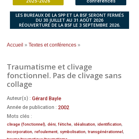
2025-2026
conférences
LES BUREAUX DE LA SPP ET LA BSF SERONT FERMÉS
DU 30 JUILLET AU 31 AOÛT 2026
RÉOUVERTURE DE LA BSF LE 3 SEPTEMBRE 2026.
Accueil
»
Textes et conférences
»
Traumatisme et clivage
fonctionnel. Pas de clivage sans
collage
Auteur(s) :
Gérard Bayle
Année de publication :
2002
Mots clés :
,
,
,
,
,
clivage (fonctionnel)
déni
fétiche
idéalisation
identification
,
,
,
,
incorporation
refoulement
symbolisation
transgénérationnel