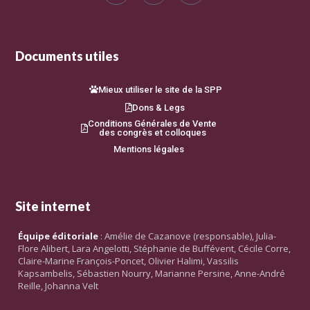
Documents utiles
Mieux utiliser le site de la SPP
Dons & Legs
Conditions Générales de Vente
des congrès et colloques
Mentions légales
Site internet
Équipe éditoriale
: Amélie de Cazanove (responsable), Julia-
Flore Alibert, Lara Angelotti, Stéphanie de Buffévent, Cécile Corre,
Claire-Marine François-Poncet, Olivier Halimi, Vassilis
Kapsambelis, Sébastien Nourry, Marianne Persine, Anne-André
Reille, Johanna Velt