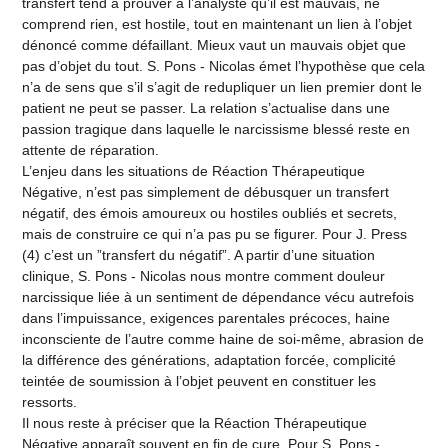
transfert tend à prouver à l’analyste qu’il est mauvais, ne
comprend rien, est hostile, tout en maintenant un lien à l’objet
dénoncé comme défaillant. Mieux vaut un mauvais objet que
pas d’objet du tout. S. Pons - Nicolas émet l’hypothèse que cela
n’a de sens que s’il s’agit de redupliquer un lien premier dont le
patient ne peut se passer. La relation s’actualise dans une
passion tragique dans laquelle le narcissisme blessé reste en
attente de réparation.
L’enjeu dans les situations de Réaction Thérapeutique
Négative, n’est pas simplement de débusquer un transfert
négatif, des émois amoureux ou hostiles oubliés et secrets,
mais de construire ce qui n’a pas pu se figurer. Pour J. Press
(4) c’est un ”transfert du négatif”. A partir d’une situation
clinique, S. Pons - Nicolas nous montre comment douleur
narcissique liée à un sentiment de dépendance vécu autrefois
dans l’impuissance, exigences parentales précoces, haine
inconsciente de l’autre comme haine de soi-même, abrasion de
la différence des générations, adaptation forcée, complicité
teintée de soumission à l’objet peuvent en constituer les
ressorts.
Il nous reste à préciser que la Réaction Thérapeutique
Négative apparaît souvent en fin de cure. Pour S. Pons -