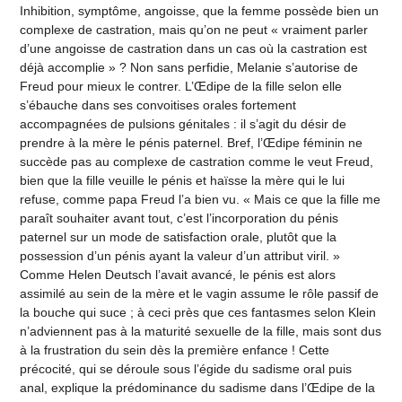
Inhibition, symptôme, angoisse, que la femme possède bien un
complexe de castration, mais qu’on ne peut « vraiment parler
d’une angoisse de castration dans un cas où la castration est
déjà accomplie » ? Non sans perfidie, Melanie s’autorise de
Freud pour mieux le contrer. L’Œdipe de la fille selon elle
s’ébauche dans ses convoitises orales fortement
accompagnées de pulsions génitales : il s’agit du désir de
prendre à la mère le pénis paternel. Bref, l’Œdipe féminin ne
succède pas au complexe de castration comme le veut Freud,
bien que la fille veuille le pénis et haïsse la mère qui le lui
refuse, comme papa Freud l’a bien vu. « Mais ce que la fille me
paraît souhaiter avant tout, c’est l’incorporation du pénis
paternel sur un mode de satisfaction orale, plutôt que la
possession d’un pénis ayant la valeur d’un attribut viril. »
Comme Helen Deutsch l’avait avancé, le pénis est alors
assimilé au sein de la mère et le vagin assume le rôle passif de
la bouche qui suce ; à ceci près que ces fantasmes selon Klein
n’adviennent pas à la maturité sexuelle de la fille, mais sont dus
à la frustration du sein dès la première enfance ! Cette
précocité, qui se déroule sous l’égide du sadisme oral puis
anal, explique la prédominance du sadisme dans l’Œdipe de la