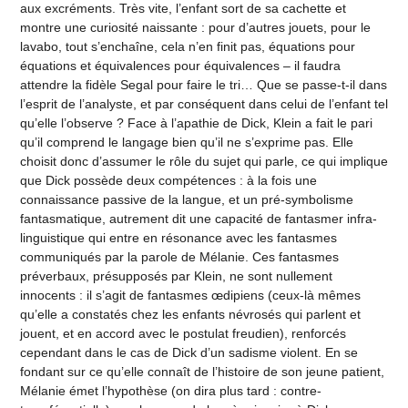
aux excréments. Très vite, l’enfant sort de sa cachette et
montre une curiosité naissante : pour d’autres jouets, pour le
lavabo, tout s’enchaîne, cela n’en finit pas, équations pour
équations et équivalences pour équivalences – il faudra
attendre la fidèle Segal pour faire le tri… Que se passe-t-il dans
l’esprit de l’analyste, et par conséquent dans celui de l’enfant tel
qu’elle l’observe ? Face à l’apathie de Dick, Klein a fait le pari
qu’il comprend le langage bien qu’il ne s’exprime pas. Elle
choisit donc d’assumer le rôle du sujet qui parle, ce qui implique
que Dick possède deux compétences : à la fois une
connaissance passive de la langue, et un pré-symbolisme
fantasmatique, autrement dit une capacité de fantasmer infra-
linguistique qui entre en résonance avec les fantasmes
communiqués par la parole de Mélanie. Ces fantasmes
préverbaux, présupposés par Klein, ne sont nullement
innocents : il s’agit de fantasmes œdipiens (ceux-là mêmes
qu’elle a constatés chez les enfants névrosés qui parlent et
jouent, et en accord avec le postulat freudien), renforcés
cependant dans le cas de Dick d’un sadisme violent. En se
fondant sur ce qu’elle connaît de l’histoire de son jeune patient,
Mélanie émet l’hypothèse (on dira plus tard : contre-