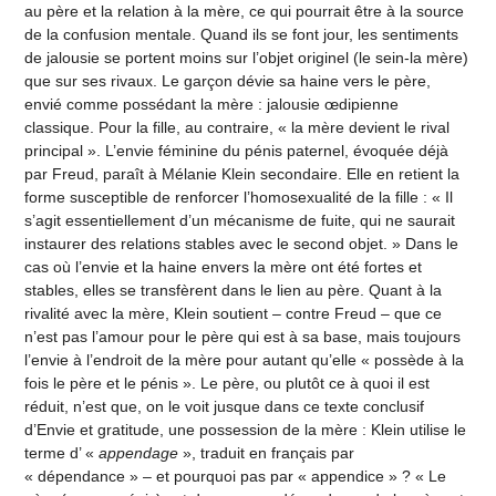
au père et la relation à la mère, ce qui pourrait être à la source
de la confusion mentale. Quand ils se font jour, les sentiments
de jalousie se portent moins sur l’objet originel (le sein-la mère)
que sur ses rivaux. Le garçon dévie sa haine vers le père,
envié comme possédant la mère : jalousie œdipienne
classique. Pour la fille, au contraire, « la mère devient le rival
principal ». L’envie féminine du pénis paternel, évoquée déjà
par Freud, paraît à Mélanie Klein secondaire. Elle en retient la
forme susceptible de renforcer l’homosexualité de la fille : « Il
s’agit essentiellement d’un mécanisme de fuite, qui ne saurait
instaurer des relations stables avec le second objet. » Dans le
cas où l’envie et la haine envers la mère ont été fortes et
stables, elles se transfèrent dans le lien au père. Quant à la
rivalité avec la mère, Klein soutient – contre Freud – que ce
n’est pas l’amour pour le père qui est à sa base, mais toujours
l’envie à l’endroit de la mère pour autant qu’elle « possède à la
fois le père et le pénis ». Le père, ou plutôt ce à quoi il est
réduit, n’est que, on le voit jusque dans ce texte conclusif
d’Envie et gratitude, une possession de la mère : Klein utilise le
terme d’ «
appendage
», traduit en français par
« dépendance » – et pourquoi pas par « appendice » ? « Le