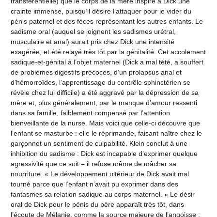
transférentielle) que le corps de la mère inspire à Dick une
crainte immense, puisqu’il désire l’attaquer pour le vider du
pénis paternel et des fèces représentant les autres enfants. Le
sadisme oral (auquel se joignent les sadismes urétral,
musculaire et anal) aurait pris chez Dick une intensité
exagérée, et été relayé très tôt par la génitalité. Cet accolement
sadique-et-génital à l’objet maternel (Dick a mal tété, a souffert
de problèmes digestifs précoces, d’un prolapsus anal et
d’hémorroïdes, l’apprentissage du contrôle sphinctérien se
révèle chez lui difficile) a été aggravé par la dépression de sa
mère et, plus généralement, par le manque d’amour ressenti
dans sa famille, faiblement compensé par l’attention
bienveillante de la nurse. Mais voici que celle-ci découvre que
l’enfant se masturbe : elle le réprimande, faisant naître chez le
garçonnet un sentiment de culpabilité. Klein conclut à une
inhibition du sadisme : Dick est incapable d’exprimer quelque
agressivité que ce soit – il refuse même de mâcher sa
nourriture. « Le développement ultérieur de Dick avait mal
tourné parce que l’enfant n’avait pu exprimer dans des
fantasmes sa relation sadique au corps maternel. » Le désir
oral de Dick pour le pénis du père apparaît très tôt, dans
l’écoute de Mélanie, comme la source majeure de l’angoisse :