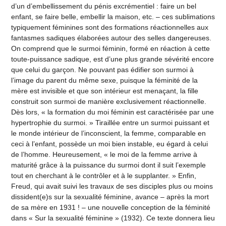
d’un d’embellissement du pénis excrémentiel : faire un bel
enfant, se faire belle, embellir la maison, etc. – ces sublimations
typiquement féminines sont des formations réactionnelles aux
fantasmes sadiques élaborées autour des selles dangereuses.
On comprend que le surmoi féminin, formé en réaction à cette
toute-puissance sadique, est d’une plus grande sévérité encore
que celui du garçon. Ne pouvant pas édifier son surmoi à
l’image du parent du même sexe, puisque la féminité de la
mère est invisible et que son intérieur est menaçant, la fille
construit son surmoi de manière exclusivement réactionnelle.
Dès lors, « la formation du moi féminin est caractérisée par une
hypertrophie du surmoi. » Tiraillée entre un surmoi puissant et
le monde intérieur de l’inconscient, la femme, comparable en
ceci à l’enfant, possède un moi bien instable, eu égard à celui
de l’homme. Heureusement, « le moi de la femme arrive à
maturité grâce à la puissance du surmoi dont il suit l’exemple
tout en cherchant à le contrôler et à le supplanter. » Enfin,
Freud, qui avait suivi les travaux de ses disciples plus ou moins
dissident(e)s sur la sexualité féminine, avance – après la mort
de sa mère en 1931 ! – une nouvelle conception de la féminité
dans « Sur la sexualité féminine » (1932). Ce texte donnera lieu