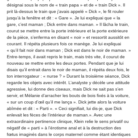
désignai sous le nom de « train papa » et de « train Dick ». Il
prit là-dessus le train que j’avais appelé « Dick », le fit rouler
jusqu’à la fenêtre et dit : « Gare ». Je lui expliquai que « la
gare, c’est maman ; Dick entre dans maman. » Il lâcha le train,
courut se mettre entre la porte intérieure et la porte extérieure
de la pièce, s’enferma en disant « noir » et ressortit aussitôt en
courant. Il répéta plusieurs fois ce manège. Je lui expliquai
« qu’il fait noir dans maman ; Dick est dans le noir de maman. »
Entre-temps, il avait repris le train, mais très vite, il courut de
nouveau se mettre entre les deux portes. Pendant que je lui
disais qu’il entrait dans le noir de maman, il répéta deux fois, le
ton interrogateur : « nurse ? » Durant la troisième séance, Dick
regarde les objets avec intérêt. L’analyste y décèle une attitude
agressive, lui donne des ciseaux, mais Dick ne sait pas s’en
servir, et Mélanie d’arracher les bouts de bois fixés à la voiture,
« sur un coup d’œil qu’il me lança ». Dick jette alors la voiture
abîmée et dit : « Parti ». « Ceci signifiait, lui dis-je, que Dick
enlevait les fèces de l’intérieur de maman.». Avec une
extraordinaire pertinence clinique, Klein relie le sens privatif ou
négatif de « parti » à l’érotisme anal et à la destruction des
fœtus imaginés dans le corps maternel comme étant identiques