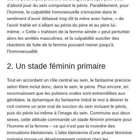
d’abord jouir du sein comportant le pénis. Parallèlement, pour
l’homme, la culpabilité homosexuelle s’enracine dans le
sentiment d’avoir délaissé trop tôt la mère avec haine, « de
l’avoir trahie en s’alliant au pénis du père et au père lui-
même. » Cette « trahison de la femme aimée » peut perturber
alors les amitiés masculines, et la culpabilité susciter des
réactions de fuite de la femme pouvant mener jusqu’à
l’homosexualité.
2. Un stade féminin primaire
Tout en accordant un rôle central au sein, le fantasme précoce
selon Klein inclut donc, dans le sein, le pénis. Plus encore, en
reconnaissant que les pulsions orales sont entremêlées aux
génitales, la dynamique du fantasme induit le moi à désirer le
coït comme un acte oral de succion du sein incluant le pénis,
puis du pénis lui-même à l’image du sein. Commune aux deux
sexes, cette attitude commande un stade féminin primaire pour
l’homme et la femme – ce qui n’est pas la moindre des
innovations kleiniennes. L’idée kleinienne d’une phase féminine
primaire trouve un développement original chez les