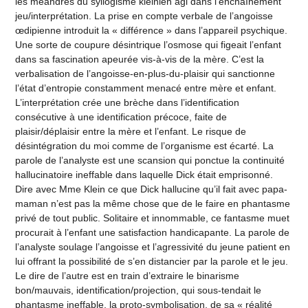
les méandres du syllogisme kleinien agi dans l’enchaînement
jeu/interprétation. La prise en compte verbale de l’angoisse
œdipienne introduit la « différence » dans l’appareil psychique.
Une sorte de coupure désintrique l’osmose qui figeait l’enfant
dans sa fascination apeurée vis-à-vis de la mère. C’est la
verbalisation de l’angoisse-en-plus-du-plaisir qui sanctionne
l’état d’entropie constamment menacé entre mère et enfant.
L’interprétation crée une brèche dans l’identification
consécutive à une identification précoce, faite de
plaisir/déplaisir entre la mère et l’enfant. Le risque de
désintégration du moi comme de l’organisme est écarté. La
parole de l’analyste est une scansion qui ponctue la continuité
hallucinatoire ineffable dans laquelle Dick était emprisonné.
Dire avec Mme Klein ce que Dick hallucine qu’il fait avec papa-
maman n’est pas la même chose que de le faire en phantasme
privé de tout public. Solitaire et innommable, ce fantasme muet
procurait à l’enfant une satisfaction handicapante. La parole de
l’analyste soulage l’angoisse et l’agressivité du jeune patient en
lui offrant la possibilité de s’en distancier par la parole et le jeu.
Le dire de l’autre est en train d’extraire le binarisme
bon/mauvais, identification/projection, qui sous-tendait le
phantasme ineffable, la proto-symbolisation, de sa « réalité