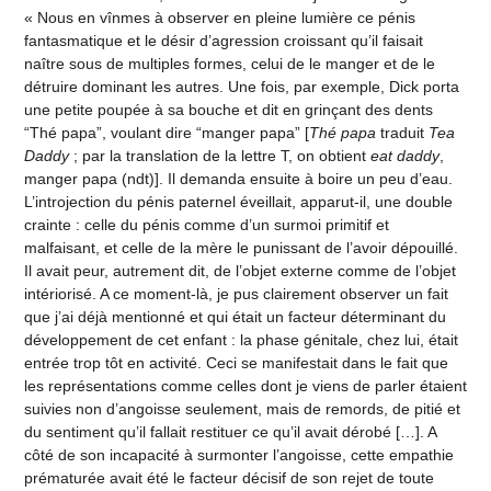
« Nous en vînmes à observer en pleine lumière ce pénis
fantasmatique et le désir d’agression croissant qu’il faisait
naître sous de multiples formes, celui de le manger et de le
détruire dominant les autres. Une fois, par exemple, Dick porta
une petite poupée à sa bouche et dit en grinçant des dents
“Thé papa”, voulant dire “manger papa” [
Thé papa
traduit
Tea
Daddy
; par la translation de la lettre T, on obtient
eat daddy
,
manger papa (ndt)]. Il demanda ensuite à boire un peu d’eau.
L’introjection du pénis paternel éveillait, apparut-il, une double
crainte : celle du pénis comme d’un surmoi primitif et
malfaisant, et celle de la mère le punissant de l’avoir dépouillé.
Il avait peur, autrement dit, de l’objet externe comme de l’objet
intériorisé. A ce moment-là, je pus clairement observer un fait
que j’ai déjà mentionné et qui était un facteur déterminant du
développement de cet enfant : la phase génitale, chez lui, était
entrée trop tôt en activité. Ceci se manifestait dans le fait que
les représentations comme celles dont je viens de parler étaient
suivies non d’angoisse seulement, mais de remords, de pitié et
du sentiment qu’il fallait restituer ce qu’il avait dérobé […]. A
côté de son incapacité à surmonter l’angoisse, cette empathie
prématurée avait été le facteur décisif de son rejet de toute