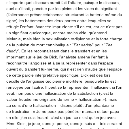
n’importe quel discours aurait fait l’affaire, puisque le discours,
quel qu’il soit, ponctue par les pleins et les vides du signifiant
(l’alternance présence/absence structurant la batterie même du
signe) les battements des deux portes entre lesquelles se
réfugie l’enfant. Avancée imprudente s’il en est, car ce n’est pas
un signifiant quelconque, encore moins vide, qu’entend
Melanie, mais bien la sexualisation œdipienne et la forte charge
de la pulsion de mort cannibalique : “
Eat daddy
” pour “
Tea
daddy
”. En les reconnaissant dans le transfert et en les
imprimant sur le jeu de Dick, l’analyste amène l’enfant à
reconnaître l’angoisse et à se la représenter dans l’espace
ouvert du transfert lui-même, qui n’est rien d’autre que l’espace
de cette parole interprétative spécifique. Dick est dès lors
décollé de l’angoisse œdipienne mortifère, puisqu’elle lui est
renvoyée par l’autre. Il peut se la représenter, l’halluciner, si l’on
veut, non pas d’une hallucination de la satisfaction (c’est la
valeur freudienne originaire du terme « hallucination »), mais
au sens d’une hallucination – disons plutôt d’un phantasme –
de frustration. « Je ne peux pas pénétrer maman et tuer papa
en elle, j’en suis frustré, c’est un jeu, ce n’est qu’un jeu avec
Mme Klein, je joue, donc je pense, donc je suis » – tels seraient