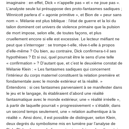
imaginaire : en effet, Dick « n’appelle pas » et « ne joue pas ».
L’analyste seule lui présuppose des proto-fantasmes sadiques ;
Winnicott parlera d’ « agonie primitive », et Bion de « peur sans
nom ». Mélanie est plus biblique : l’état de guerre et la loi du
talion dominent cet univers de violence primaire que la pulsion
de mort impose, selon elle, de toutes façons, et plus
cruellement encore si elle est excessive. Le lecteur méfiant ne
peut que s’interroger : se trompe-t-elle, rêve-t-elle à propos
d’elle-même ? Ou bien, au contraire, Dick confirmera-t-il ses
hypothèses ? Et si oui, quel pourrait être le sens d’une telle
« confirmation » ? D’autant que, et c’est le deuxième constat de
Mélanie Klein : « Les fantasmes sadiques qui concernent
l’intérieur du corps maternel constituent la relation première et
fondamentale avec le monde extérieur et la réalité. »
Entendons : si ces fantasmes parvenaient à se manifester dans
le jeu et le langage, ils établiraient d’abord une réalité
fantasmatique avec le monde extérieur, une « réalité irréelle »,
à partir de laquelle pourrait « progressivement » s’établir, dans
un second temps seulement, une « relation authentique à la
réalité ». Ainsi donc, il est possible de distinguer, selon Klein,
deux degrés du symbolisme mis en lumière par l’analyse de