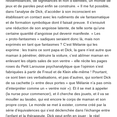
ressemblances, de signifiances et non d’identités, un monde de
jeux et de paroles peut enfin se construire. « Il me fut possible,
dans l’analyse de Dick, d’accéder à son inconscient en
établissant un contact avec les rudiments de vie fantasmatique
et de formation symbolique dont il faisait preuve. Il s’ensuivit
une réduction de son angoisse latente, de telle sorte qu’une
certaine quantité d’angoisse put devenir manifeste. » Les
« proto-fantasmes » sadiques seraient donc là, mais non
exprimés en tant que fantasmes ? C’est Mélanie qui les
exprime : les trains ce sont papa et Dick, la gare n’est autre que
maman à pénétrer, détruire la voiture, c’est abîmer maman en
enlevant les objets sales de son ventre – elle récite les pages
roses du Petit Larousse psychanalytique que l’opinion s’est
fabriquées à partir de Freud et de Klein elle-même ! Pourtant,
ce sont bien ces verbalisations, et pas d’autres, qui sortent Dick
de sa cachette (« entre deux portes » que Mélanie n’a pas omis
d’interpréter comme un « ventre noir »). Et il se met à appeler
(la nurse pour commencer), et il cherche des jouets, et il va se
mouiller au lavabo, qui est encore le corps de maman et son
propre corps. Le monde se met à exister, comme créé par la
série d’équivalences qui s’est déclenchée dans l’échange entre
l’enfant et la thérapeute. Dick peut enfin en jouer : le réel