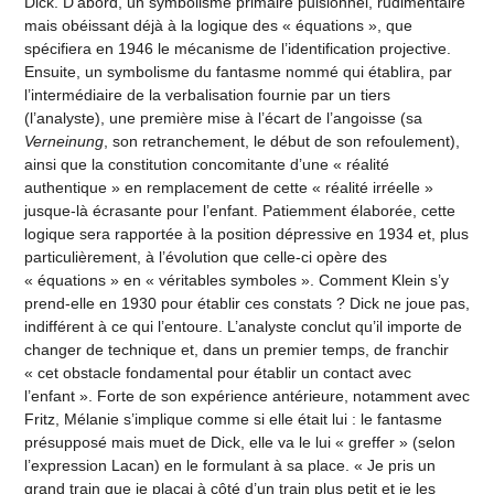
Dick. D’abord, un symbolisme primaire pulsionnel, rudimentaire
mais obéissant déjà à la logique des « équations », que
spécifiera en 1946 le mécanisme de l’identification projective.
Ensuite, un symbolisme du fantasme nommé qui établira, par
l’intermédiaire de la verbalisation fournie par un tiers
(l’analyste), une première mise à l’écart de l’angoisse (sa
Verneinung
, son retranchement, le début de son refoulement),
ainsi que la constitution concomitante d’une « réalité
authentique » en remplacement de cette « réalité irréelle »
jusque-là écrasante pour l’enfant. Patiemment élaborée, cette
logique sera rapportée à la position dépressive en 1934 et, plus
particulièrement, à l’évolution que celle-ci opère des
« équations » en « véritables symboles ». Comment Klein s’y
prend-elle en 1930 pour établir ces constats ? Dick ne joue pas,
indifférent à ce qui l’entoure. L’analyste conclut qu’il importe de
changer de technique et, dans un premier temps, de franchir
« cet obstacle fondamental pour établir un contact avec
l’enfant ». Forte de son expérience antérieure, notamment avec
Fritz, Mélanie s’implique comme si elle était lui : le fantasme
présupposé mais muet de Dick, elle va le lui « greffer » (selon
l’expression Lacan) en le formulant à sa place. « Je pris un
grand train que je plaçai à côté d’un train plus petit et je les