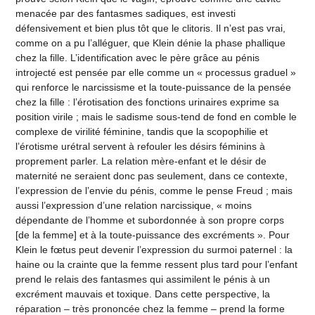
menacée par des fantasmes sadiques, est investi
défensivement et bien plus tôt que le clitoris. Il n’est pas vrai,
comme on a pu l’alléguer, que Klein dénie la phase phallique
chez la fille. L’identification avec le père grâce au pénis
introjecté est pensée par elle comme un « processus graduel »
qui renforce le narcissisme et la toute-puissance de la pensée
chez la fille : l’érotisation des fonctions urinaires exprime sa
position virile ; mais le sadisme sous-tend de fond en comble le
complexe de virilité féminine, tandis que la scopophilie et
l’érotisme urétral servent à refouler les désirs féminins à
proprement parler. La relation mère-enfant et le désir de
maternité ne seraient donc pas seulement, dans ce contexte,
l’expression de l’envie du pénis, comme le pense Freud ; mais
aussi l’expression d’une relation narcissique, « moins
dépendante de l’homme et subordonnée à son propre corps
[de la femme] et à la toute-puissance des excréments ». Pour
Klein le fœtus peut devenir l’expression du surmoi paternel : la
haine ou la crainte que la femme ressent plus tard pour l’enfant
prend le relais des fantasmes qui assimilent le pénis à un
excrément mauvais et toxique. Dans cette perspective, la
réparation – très prononcée chez la femme – prend la forme