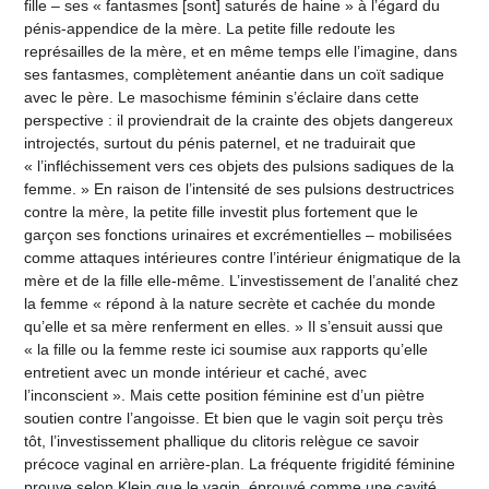
fille – ses « fantasmes [sont] saturés de haine » à l’égard du
pénis-appendice de la mère. La petite fille redoute les
représailles de la mère, et en même temps elle l’imagine, dans
ses fantasmes, complètement anéantie dans un coït sadique
avec le père. Le masochisme féminin s’éclaire dans cette
perspective : il proviendrait de la crainte des objets dangereux
introjectés, surtout du pénis paternel, et ne traduirait que
« l’infléchissement vers ces objets des pulsions sadiques de la
femme. » En raison de l’intensité de ses pulsions destructrices
contre la mère, la petite fille investit plus fortement que le
garçon ses fonctions urinaires et excrémentielles – mobilisées
comme attaques intérieures contre l’intérieur énigmatique de la
mère et de la fille elle-même. L’investissement de l’analité chez
la femme « répond à la nature secrète et cachée du monde
qu’elle et sa mère renferment en elles. » Il s’ensuit aussi que
« la fille ou la femme reste ici soumise aux rapports qu’elle
entretient avec un monde intérieur et caché, avec
l’inconscient ». Mais cette position féminine est d’un piètre
soutien contre l’angoisse. Et bien que le vagin soit perçu très
tôt, l’investissement phallique du clitoris relègue ce savoir
précoce vaginal en arrière-plan. La fréquente frigidité féminine
prouve selon Klein que le vagin, éprouvé comme une cavité