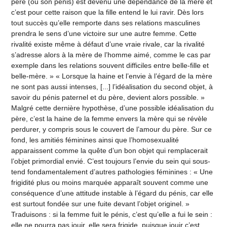
père (ou son pénis) est devenu une dépendance de la mère et
c’est pour cette raison que la fille entend le lui ravir. Dès lors
tout succès qu’elle remporte dans ses relations masculines
prendra le sens d’une victoire sur une autre femme. Cette
rivalité existe même à défaut d’une vraie rivale, car la rivalité
s’adresse alors à la mère de l’homme aimé, comme le cas par
exemple dans les relations souvent difficiles entre belle-fille et
belle-mère. » « Lorsque la haine et l’envie à l’égard de la mère
ne sont pas aussi intenses, [...] l’idéalisation du second objet, à
savoir du pénis paternel et du père, devient alors possible. »
Malgré cette dernière hypothèse, d’une possible idéalisation du
père, c’est la haine de la femme envers la mère qui se révèle
perdurer, y compris sous le couvert de l’amour du père. Sur ce
fond, les amitiés féminines ainsi que l’homosexualité
apparaissent comme la quête d’un bon objet qui remplacerait
l’objet primordial envié. C’est toujours l’envie du sein qui sous-
tend fondamentalement d’autres pathologies féminines : « Une
frigidité plus ou moins marquée apparaît souvent comme une
conséquence d’une attitude instable à l’égard du pénis, car elle
est surtout fondée sur une fuite devant l’objet originel. »
Traduisons : si la femme fuit le pénis, c’est qu’elle a fui le sein :
elle ne pourra pas jouir, elle sera frigide, puisque jouir c’est