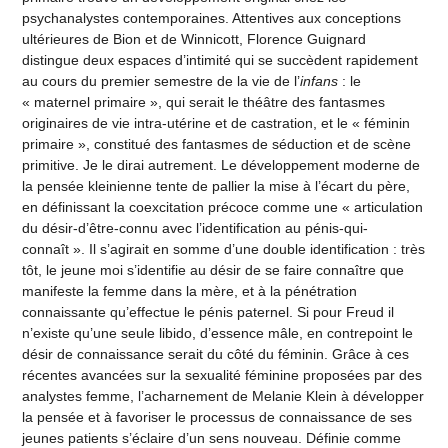
psychanalystes contemporaines. Attentives aux conceptions
ultérieures de Bion et de Winnicott, Florence Guignard
distingue deux espaces d’intimité qui se succèdent rapidement
au cours du premier semestre de la vie de l’
infans
: le
« maternel primaire », qui serait le théâtre des fantasmes
originaires de vie intra-utérine et de castration, et le « féminin
primaire », constitué des fantasmes de séduction et de scène
primitive. Je le dirai autrement. Le développement moderne de
la pensée kleinienne tente de pallier la mise à l’écart du père,
en définissant la coexcitation précoce comme une « articulation
du désir-d’être-connu avec l’identification au pénis-qui-
connaît ». Il s’agirait en somme d’une double identification : très
tôt, le jeune moi s’identifie au désir de se faire connaître que
manifeste la femme dans la mère, et à la pénétration
connaissante qu’effectue le pénis paternel. Si pour Freud il
n’existe qu’une seule libido, d’essence mâle, en contrepoint le
désir de connaissance serait du côté du féminin. Grâce à ces
récentes avancées sur la sexualité féminine proposées par des
analystes femme, l’acharnement de Melanie Klein à développer
la pensée et à favoriser le processus de connaissance de ses
jeunes patients s’éclaire d’un sens nouveau. Définie comme