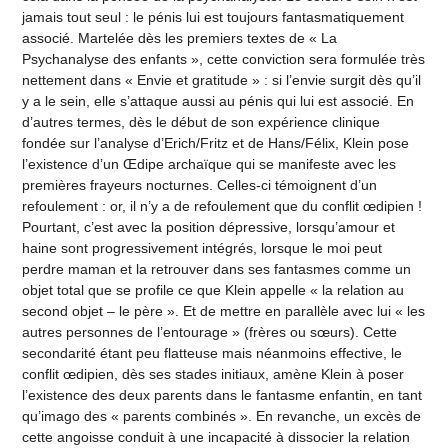
jamais tout seul : le pénis lui est toujours fantasmatiquement
associé. Martelée dès les premiers textes de « La
Psychanalyse des enfants », cette conviction sera formulée très
nettement dans « Envie et gratitude » : si l’envie surgit dès qu’il
y a le sein, elle s’attaque aussi au pénis qui lui est associé. En
d’autres termes, dès le début de son expérience clinique
fondée sur l’analyse d’Erich/Fritz et de Hans/Félix, Klein pose
l’existence d’un Œdipe archaïque qui se manifeste avec les
premières frayeurs nocturnes. Celles-ci témoignent d’un
refoulement : or, il n’y a de refoulement que du conflit œdipien !
Pourtant, c’est avec la position dépressive, lorsqu’amour et
haine sont progressivement intégrés, lorsque le moi peut
perdre maman et la retrouver dans ses fantasmes comme un
objet total que se profile ce que Klein appelle « la relation au
second objet – le père ». Et de mettre en parallèle avec lui « les
autres personnes de l’entourage » (frères ou sœurs). Cette
secondarité étant peu flatteuse mais néanmoins effective, le
conflit œdipien, dès ses stades initiaux, amène Klein à poser
l’existence des deux parents dans le fantasme enfantin, en tant
qu’imago des « parents combinés ». En revanche, un excès de
cette angoisse conduit à une incapacité à dissocier la relation