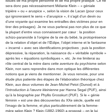
issues de ma propre personne et de ma propre pratique. Ce ne
sera donc pas nécessairement Mélanie Klein – « géniale
tripière » ou « aruspice », selon la vision de Lacan (pour ceux
qui ignoreraient le sens « d’aruspice », il s’agit d’un devin ou
d’une voyante qui examine les entrailles des victimes pour en
tirer des présages). Je ne vous parlerai pas non plus de ce que
la plupart d’entre vous connaissent par cœur : la position
schizo-paranoïde à l’origine de la vie du bébé, la protoprésence
de la relation d’objet et de l’Œdipe, l’objet interne et le fantasme
« incarné » avec ses identifications projectives ; puis la position
dépressive, la réparation, la naissance du « véritable symbole »
après les « équations symboliques », etc. Je me limiterai au
rôle central de la mère dans cette aventure du psychisme selon
Klein, non sans reprendre dans mon optique les différentes
notions que je viens de mentionner. Je vous renvoie, pour une
étude plus patiente des étapes de l’élaboration théorique chez
Klein, aux deux volumes de Jean-Michel Petot (Dunod) et à
l’
Introduction à l’œuvre kleinienne
par Hanna Segal (PUF), ainsi
qu’à la biographie par Phyllis Grosskurt (PUF). Si le « génie
féminin » est une des découvertes du XXe siècle, quelle est
l’imago de la femme, et plus particulièrement de la femme-
mère selon Klein ? Klein (1882-1960) a proposé – on le lui