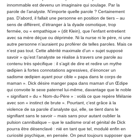
innommable est devenu un imaginaire qui soulage. Par la
parole de l’analyste. N’importe quelle parole ? Certainement
pas. D’abord, il fallait une personne en position de tiers – au
sens de différent, d’étranger à la dyade osmotique, trop
fermée, ou « empathique » (dit Klein), que l’enfant entretient
avec sa mère déçue ou déprimée. Ni la nurse ni le père, ni une
autre personne n’auraient pu proférer de telles paroles. Mais ce
n’est pas tout. Cette altérité maximale d’un « sujet supposé
savoir » qu’est l’analyste se réalise à travers une parole au
contenu très spécifique : il s’agit de dire et redire un mythe
œdipien à fortes connotations agressives, d’énoncer un
sadisme œdipien ayant pour cible « papa dans le corps de
maman ». Dick désire manger papa dans maman d’un Œdipe
qui convoite le sexe paternel lui-même, davantage que le noble
« signifiant » du « Nom-du-Père » : voilà ce que repère Mélanie
avec son « instinct de brute ». Pourtant, c’est grâce à la
violence de sa parole d’analyste qui, elle, se tient dans le
signifiant sans le savoir – mais sans pour autant oublier la
pulsion cannibalique – que le sadisme oral et génital de Dick
pourra être désenclavé : nié en tant que tel, modulé enfin en
curiosité psychique, en pensée. On peut toujours supposer que