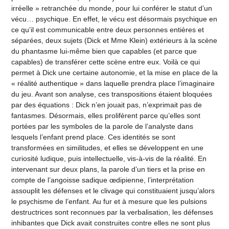
irréelle » retranchée du monde, pour lui conférer le statut d’un
vécu… psychique. En effet, le vécu est désormais psychique en
ce qu’il est communicable entre deux personnes entières et
séparées, deux sujets (Dick et Mme Klein) extérieurs à la scène
du phantasme lui-même bien que capables (et parce que
capables) de transférer cette scène entre eux. Voilà ce qui
permet à Dick une certaine autonomie, et la mise en place de la
« réalité authentique » dans laquelle prendra place l’imaginaire
du jeu. Avant son analyse, ces transpositions étaient bloquées
par des équations : Dick n’en jouait pas, n’exprimait pas de
fantasmes. Désormais, elles prolifèrent parce qu’elles sont
portées par les symboles de la parole de l’analyste dans
lesquels l’enfant prend place. Ces identités se sont
transformées en similitudes, et elles se développent en une
curiosité ludique, puis intellectuelle, vis-à-vis de la réalité. En
intervenant sur deux plans, la parole d’un tiers et la prise en
compte de l’angoisse sadique œdipienne, l’interprétation
assouplit les défenses et le clivage qui constituaient jusqu’alors
le psychisme de l’enfant. Au fur et à mesure que les pulsions
destructrices sont reconnues par la verbalisation, les défenses
inhibantes que Dick avait construites contre elles ne sont plus