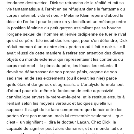
tendance destructrice. Dick se retrancha de la réalité et mit sa
vie fantasmatique à l’arrêt en se réfugiant dans le fantasme du
corps maternel, vide et noir. » Mélanie Klein repère d’abord le
désir de l’enfant pour le père en y déchiffrant un mélange entre
la position féminine du petit garçon assimilant par sa bouche
l’organe sexuel de l’homme et l’envie œdipienne de tuer le rival
qu’est ce père. Elle induit dès lors que, pour s’en défendre, Dick
réduit maman à un « entre deux portes » où il fait « noir » : « Il
avait réussi de cette manière à retirer son attention des divers
objets du monde extérieur qui représentaient les contenus du
corps maternel – le pénis du père, les fèces, les enfants. Il
devait se débarrasser de son propre pénis, organe de son
sadisme, et de ses excréments (ou il devait les nier) parce
qu’ils étaient dangereux et agressifs. » L’analyste formule tout
d’abord pour elle-même le fantasme de cette agressivité
cannibalique envers la-mère-et-le-père, et le restitue ensuite à
l’enfant selon les moyens verbaux et ludiques qu’elle lui
suppose. Il s’agit de lui faire comprendre que le noir entre les
portes n’est pas maman, mais lui ressemble seulement – que
c’est « un signifiant », dira le docteur Lacan. Chez Dick, la
capacité de signifier peut alors démarrer, et un monde fait de