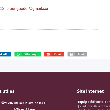
 12,
braunguedel@gmail.com
nkedIn
WhatsApp
Email
Print
 utiles
Site internet
Équipe éditoriale
: 
Mieux utiliser le site de la SPP
Julia-Flore Alibert, L
Dons & Legs