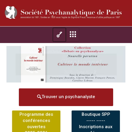
Trouver un psychanalyste
Programme des
Boutique SPP
conférences
----- -----
ouvertes
Inscriptions aux