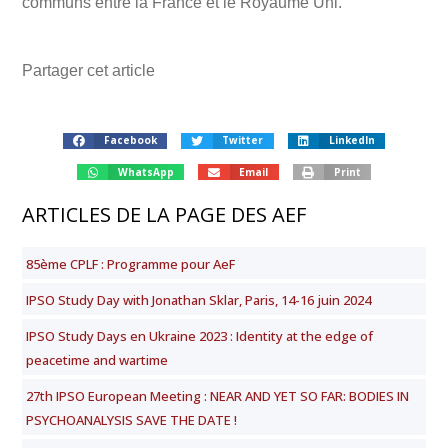
communs entre la France et le Royaume Uni.
Partager cet article
Facebook
Twitter
LinkedIn
WhatsApp
Email
Print
ARTICLES DE LA PAGE DES AEF
85ème CPLF : Programme pour AeF
IPSO Study Day with Jonathan Sklar, Paris, 14-16 juin 2024
IPSO Study Days en Ukraine 2023 : Identity at the edge of
peacetime and wartime
27th IPSO European Meeting : NEAR AND YET SO FAR: BODIES IN
PSYCHOANALYSIS SAVE THE DATE !