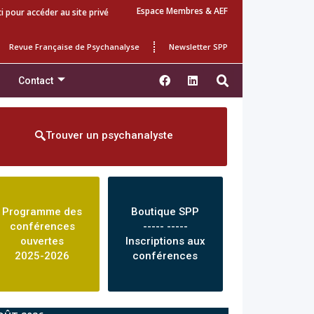
Espace Membres & AEF
ci pour accéder au site privé
Revue Française de Psychanalyse
Newsletter SPP
Contact
Trouver un psychanalyste
Programme des
Boutique SPP
conférences
----- -----
ouvertes
Inscriptions aux
2025-2026
conférences