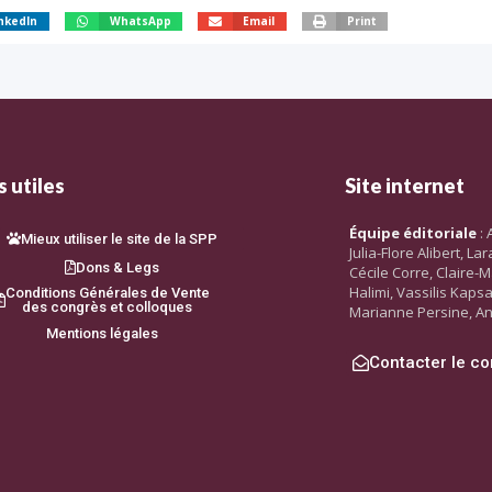
nkedIn
WhatsApp
Email
Print
 utiles
Site internet
Équipe éditoriale
: 
Mieux utiliser le site de la SPP
Julia-Flore Alibert, L
Dons & Legs
Cécile Corre, Claire-M
Halimi, Vassilis Kaps
Conditions Générales de Vente
des congrès et colloques
Marianne Persine, An
Mentions légales
Contacter le co