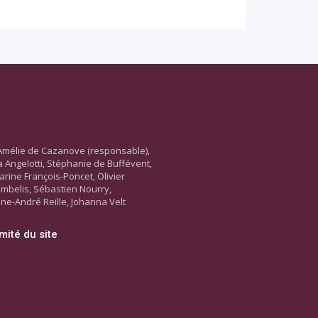
Amélie de Cazanove (responsable),
ara Angelotti, Stéphanie de Buffévent,
arine François-Poncet, Olivier
ambelis, Sébastien Nourry,
ne-André Reille, Johanna Velt
mité du site