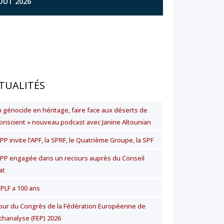
AOÛT 2026
TUALITÉS
n génocide en héritage, faire face aux déserts de
nconscient » nouveau podcast avec Janine Altounian
PP invite l’APF, la SPRF, le Quatrième Groupe, la SPF
SPP engagée dans un recours auprès du Conseil
at
CPLF a 100 ans
our du Congrès de la Fédération Européenne de
chanalyse (FEP) 2026