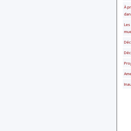
À p
dan
Les
mue
Déc
Déc
Pro
Ame
Ina