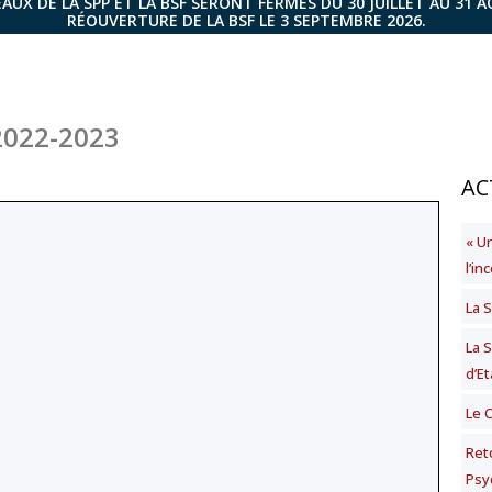
AUX DE LA SPP ET LA BSF SERONT FERMÉS DU 30 JUILLET AU 31 
RÉOUVERTURE DE LA BSF LE 3 SEPTEMBRE 2026.
2022-2023
AC
« U
l’i
La S
La 
d’Et
Le 
Ret
Psy