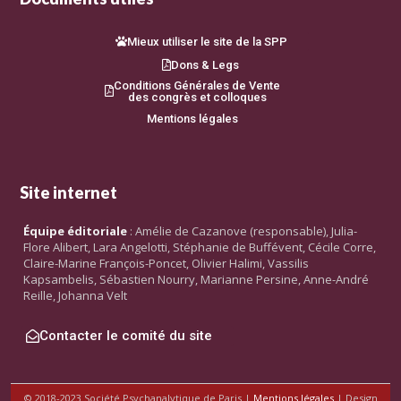
Mieux utiliser le site de la SPP
Dons & Legs
Conditions Générales de Vente
des congrès et colloques
Mentions légales
Site internet
Équipe éditoriale
: Amélie de Cazanove (responsable), Julia-
Flore Alibert, Lara Angelotti, Stéphanie de Buffévent, Cécile Corre,
Claire-Marine François-Poncet, Olivier Halimi, Vassilis
Kapsambelis, Sébastien Nourry, Marianne Persine, Anne-André
Reille, Johanna Velt
Contacter le comité du site
© 2018-2023 Société Psychanalytique de Paris |
Mentions légales
| Design