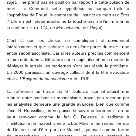
sujet, il ne prend pas de position par rapport à cette pulsion de
mort : « Comment cette hypothèse se compare-t-elle à
l’hypothèse de Freud, le contraste de l’Instinct de mort et d’Éros
? Elle en est indépendante, ne la touche pas, ne l’infirme ni ne
la confirme. » (p. 174,
Le Masochisme
, éd. Payot).
C’est là que les choses se compliquent et deviennent
intéressantes et que s’aborde la deuxième partie du texte : une
entité sadomasochiste. Car si les auteurs précités commencent
à faire date dans la littérature sur le sujet, ils ont eu le mérite de
déblayer le terrain, les modernes n’ont pas résolu le problème.
En 2000 paraissait un ouvrage collectif dont le titre évocateur
était «
L’Énigme du masochisme
» éd. PUF.
La référence au travail de G. Deleuze, qui introduisit une
rupture entre sadisme et masochisme, travail peu reconnu par
les analystes demeure une grande avancée. Bien que comme
l’écrit R. Roussillon, on ne puisse le suivre entièrement ; on ne
peut renvoyer comme le fait G. Deleuze le sadisme à
l’institution et le masochisme à la Loi. Mais, à mon sens, l’erreur
de Deleuze est d’être parti de Masoch, qui avait comme forme