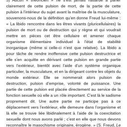
3) Aucun « théoricien » ne s’est jamais hasardé à parler
clairement de cette pulsion de mort, de la partie de cette
pulsion à l’intérieur du sujet avant la maîtrise de la musculature,
souvenons-nous de la définition qu’en donne Freud lui-même :
« La libido rencontre dans les êtres vivants (pluricellulaires) la
pulsion de mort ou de destruction qui y règne et qui voudrait
mettre en pièces cet être cellulaire et amener chaque
organisme élémentaire individuel à l’état de stabilité
inorganique (même si celle-ci n’est que relative). La libido a
pour tâche de rendre inoffensive cette pulsion destructrice et
elle s’en acquitte en dérivant cette pulsion en grande partie
vers l’extérieur, bientôt avec l’aide d’un système organique
particulier, la musculature, et en la dirigeant contre les objets du
monde extérieur. Elle se nommerait alors pulsion de
destruction, pulsion d’emprise, volonté de puissance. Une
partie de cette pulsion est placée directement au service de la
fonction sexuelle où elle a un rôle important. C’est là le sadisme
proprement dit. Une autre partie ne participe pas à ce
déplacement vers l’extérieur, elle demeure dans l’organisme et
là elle se trouve liée libidinalement à l’aide de la coexcitation
sexuelle dont nous avons parlé ; c’est en elle que nous devons
reconnaître le masochisme originaire, érogène. » (S. Freud,
Le