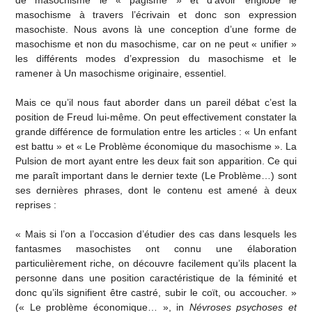
de masochisme le « pagisme » et d’avoir englobé le
masochisme à travers l’écrivain et donc son expression
masochiste. Nous avons là une conception d’une forme de
masochisme et non du masochisme, car on ne peut « unifier »
les différents modes d’expression du masochisme et le
ramener à Un masochisme originaire, essentiel.
Mais ce qu’il nous faut aborder dans un pareil débat c’est la
position de Freud lui-même. On peut effectivement constater la
grande différence de formulation entre les articles : « Un enfant
est battu » et « Le Problème économique du masochisme ». La
Pulsion de mort ayant entre les deux fait son apparition. Ce qui
me paraît important dans le dernier texte (Le Problème…) sont
ses dernières phrases, dont le contenu est amené à deux
reprises :
« Mais si l’on a l’occasion d’étudier des cas dans lesquels les
fantasmes masochistes ont connu une élaboration
particulièrement riche, on découvre facilement qu’ils placent la
personne dans une position caractéristique de la féminité et
donc qu’ils signifient être castré, subir le coït, ou accoucher. »
(« Le problème économique… », in
Névroses psychoses et