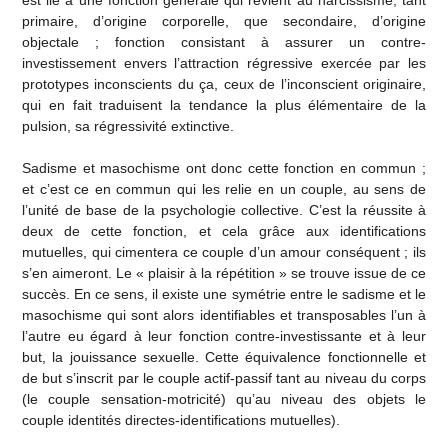
est lié à une fonction générale qui revient au narcissisme, tant
primaire, d’origine corporelle, que secondaire, d’origine
objectale ; fonction consistant à assurer un contre-
investissement envers l’attraction régressive exercée par les
prototypes inconscients du ça, ceux de l’inconscient originaire,
qui en fait traduisent la tendance la plus élémentaire de la
pulsion, sa régressivité extinctive.
Sadisme et masochisme ont donc cette fonction en commun ;
et c’est ce en commun qui les relie en un couple, au sens de
l’unité de base de la psychologie collective. C’est la réussite à
deux de cette fonction, et cela grâce aux identifications
mutuelles, qui cimentera ce couple d’un amour conséquent ; ils
s’en aimeront. Le « plaisir à la répétition » se trouve issue de ce
succès. En ce sens, il existe une symétrie entre le sadisme et le
masochisme qui sont alors identifiables et transposables l’un à
l’autre eu égard à leur fonction contre-investissante et à leur
but, la jouissance sexuelle. Cette équivalence fonctionnelle et
de but s’inscrit par le couple actif-passif tant au niveau du corps
(le couple sensation-motricité) qu’au niveau des objets le
couple identités directes-identifications mutuelles).