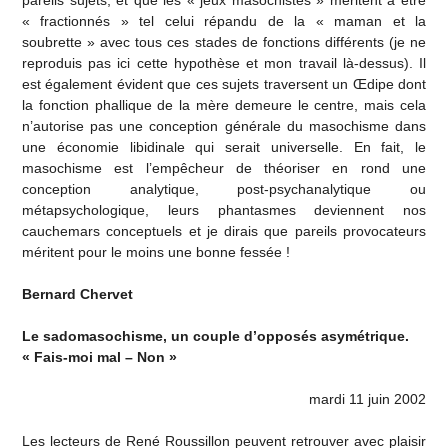
pareils sujets, et que les « jeux masochistes » méritent à être
« fractionnés » tel celui répandu de la « maman et la
soubrette » avec tous ces stades de fonctions différents (je ne
reproduis pas ici cette hypothèse et mon travail là-dessus). Il
est également évident que ces sujets traversent un Œdipe dont
la fonction phallique de la mère demeure le centre, mais cela
n’autorise pas une conception générale du masochisme dans
une économie libidinale qui serait universelle. En fait, le
masochisme est l’empêcheur de théoriser en rond une
conception analytique, post-psychanalytique ou
métapsychologique, leurs phantasmes deviennent nos
cauchemars conceptuels et je dirais que pareils provocateurs
méritent pour le moins une bonne fessée !
Bernard Chervet
Le sadomasochisme, un couple d’opposés asymétrique.
« Fais-moi mal – Non »
mardi 11 juin 2002
Les lecteurs de René Roussillon peuvent retrouver avec plaisir