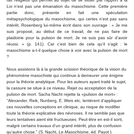
fait religieux qui permet au sujet de se situer par rapport à la
Loi n’est pas une émanation du masochisme. Cette première
partie donc, présente en fait une spéculation
métapsychologique du masochisme, qui certes n’est pas sans
intérêt, Rosenberg lui-même écrit dans son ouvrage : « Je me
suis proposé, au début de ce travail, de ne pas faire de
plaidoirie pour la pulsion de mort. Je ne suis pas sûr d’avoir
réussi. » (p. 141). Car c’est bien de cela qu’il s’agit : le
masochisme a-t-il quelque chose à voir avec la pulsion de mort
?
Nous assistons là à la grande scission théorique de la vision du
phénomène masochiste qui continue à demeurer une énigme
pour la théorie analytique. Pour les auteurs ayant traité le sujet,
la cassure se situe à ce niveau. Rejet ou acceptation de la
pulsion de mort. Sacha Nacht rejette la «pulsion de mort» :
“Alexander, Reik, Nunberg, E. Weis etc, tentèrent d’appliquer
ces nouvelles conceptions en clinique, au risque de modifier
toute la théorie explicative des névroses. Il ne semble pas que
leurs tentatives aient été fructueuses. Peut-être en est-il sorti,
malgré certains travaux d’un grand intérêt, plus de confusion
qu’autre chose.” (S. Nacht,
Le Masochisme
, éd. Payot.)