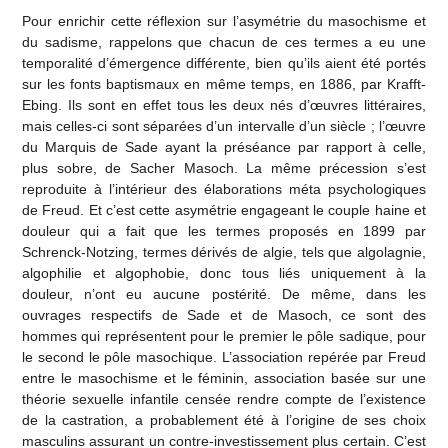
Pour enrichir cette réflexion sur l’asymétrie du masochisme et
du sadisme, rappelons que chacun de ces termes a eu une
temporalité d’émergence différente, bien qu’ils aient été portés
sur les fonts baptismaux en même temps, en 1886, par Krafft-
Ebing. Ils sont en effet tous les deux nés d’œuvres littéraires,
mais celles-ci sont séparées d’un intervalle d’un siècle ; l’œuvre
du Marquis de Sade ayant la préséance par rapport à celle,
plus sobre, de Sacher Masoch. La même précession s’est
reproduite à l’intérieur des élaborations méta psychologiques
de Freud. Et c’est cette asymétrie engageant le couple haine et
douleur qui a fait que les termes proposés en 1899 par
Schrenck-Notzing, termes dérivés de algie, tels que algolagnie,
algophilie et algophobie, donc tous liés uniquement à la
douleur, n’ont eu aucune postérité. De même, dans les
ouvrages respectifs de Sade et de Masoch, ce sont des
hommes qui représentent pour le premier le pôle sadique, pour
le second le pôle masochique. L’association repérée par Freud
entre le masochisme et le féminin, association basée sur une
théorie sexuelle infantile censée rendre compte de l’existence
de la castration, a probablement été à l’origine de ses choix
masculins assurant un contre-investissement plus certain. C’est