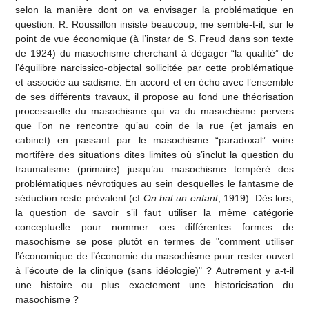
selon la manière dont on va envisager la problématique en
question. R. Roussillon insiste beaucoup, me semble-t-il, sur le
point de vue économique (à l’instar de S. Freud dans son texte
de 1924) du masochisme cherchant à dégager “la qualité” de
l’équilibre narcissico-objectal sollicitée par cette problématique
et associée au sadisme. En accord et en écho avec l’ensemble
de ses différents travaux, il propose au fond une théorisation
processuelle du masochisme qui va du masochisme pervers
que l’on ne rencontre qu’au coin de la rue (et jamais en
cabinet) en passant par le masochisme “paradoxal” voire
mortifère des situations dites limites où s’inclut la question du
traumatisme (primaire) jusqu’au masochisme tempéré des
problématiques névrotiques au sein desquelles le fantasme de
séduction reste prévalent (cf
On bat un enfant
, 1919). Dès lors,
la question de savoir s’il faut utiliser la même catégorie
conceptuelle pour nommer ces différentes formes de
masochisme se pose plutôt en termes de "comment utiliser
l’économique de l’économie du masochisme pour rester ouvert
à l’écoute de la clinique (sans idéologie)" ? Autrement y a-t-il
une histoire ou plus exactement une historicisation du
masochisme ?