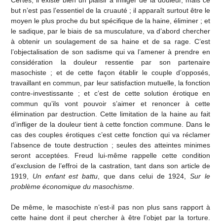
Certes, il existe bien un plaisir à infliger de la douleur, mais ce
but n’est pas l’essentiel de la cruauté ; il apparaît surtout être le
moyen le plus proche du but spécifique de la haine, éliminer ; et
le sadique, par le biais de sa musculature, va d’abord chercher
à obtenir un soulagement de sa haine et de sa rage. C’est
l’objectalisation de son sadisme qui va l’amener à prendre en
considération la douleur ressentie par son partenaire
masochiste ; et de cette façon établir le couple d’opposés,
travaillant en commun, par leur satisfaction mutuelle, la fonction
contre-investissante ; et c’est de cette solution érotique en
commun qu’ils vont pouvoir s’aimer et renoncer à cette
élimination par destruction. Cette limitation de la haine au fait
d’infliger de la douleur tient à cette fonction commune. Dans le
cas des couples érotiques c’est cette fonction qui va réclamer
l’absence de toute destruction ; seules des atteintes minimes
seront acceptées. Freud lui-même rappelle cette condition
d’exclusion de l’effroi de la castration, tant dans son article de
1919,
Un enfant est battu
, que dans celui de 1924,
Sur le
problème économique du masochisme
.
De même, le masochiste n’est-il pas non plus sans rapport à
cette haine dont il peut chercher à être l’objet par la torture.