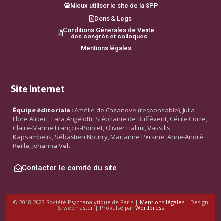
Mieux utiliser le site de la SPP
Dons & Legs
Conditions Générales de Vente
des congrès et colloques
Mentions légales
Site internet
Équipe éditoriale
: Amélie de Cazanove (responsable), Julia-
Flore Alibert, Lara Angelotti, Stéphanie de Buffévent, Cécile Corre,
Claire-Marine François-Poncet, Olivier Halimi, Vassilis
Kapsambelis, Sébastien Nourry, Marianne Persine, Anne-André
Reille, Johanna Velt
Contacter le comité du site
© 2018-2023 Société Psychanalytique de Paris |
Mentions légales
| Design
& webmaster | Propulsé par
Wordpress