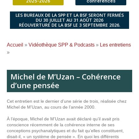
2025-2026
conférences
LES BUREAUX DE LA SPP ET LA BSF SERONT FERMÉS
DU 30 JUILLET AU 31 AOÛT 2026
RÉOUVERTURE DE LA BSF LE 3 SEPTEMBRE 2026.
Accueil
»
Vidéothèque SPP & Podcasts
»
Les entretiens
»
Michel de M’Uzan – Cohérence
d’une pensée
Cet entretien est le dernier d’une série de trois, réalisée chez
Michel de M’Uzan, au cours de l’année 2000.
À l’époque, Michel de M’Uzan avait déclaré qu’il avait pris
conscience récemment de la cohérence interne de ses
conceptions psychanalytiques et du fait qu’elles constituent,
disait-il, « un système de pensée ». En quoi les différents