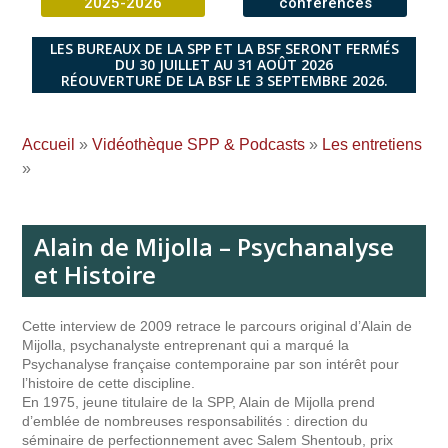
2025-2026
conférences
LES BUREAUX DE LA SPP ET LA BSF SERONT FERMÉS
DU 30 JUILLET AU 31 AOÛT 2026
RÉOUVERTURE DE LA BSF LE 3 SEPTEMBRE 2026.
Accueil
»
Vidéothèque SPP & Podcasts
»
Les entretiens
»
Alain de Mijolla – Psychanalyse
et Histoire
Cette interview de 2009 retrace le parcours original d’Alain de
Mijolla, psychanalyste entreprenant qui a marqué la
Psychanalyse française contemporaine par son intérêt pour
l’histoire de cette discipline.
En 1975, jeune titulaire de la SPP, Alain de Mijolla prend
d’emblée de nombreuses responsabilités : direction du
séminaire de perfectionnement avec Salem Shentoub, prix