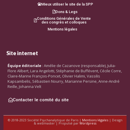
Mieux utiliser le site de la SPP
Dons & Legs
Conditions Générales de Vente
des congrès et colloques
Mentions légales
Site internet
Équipe éditoriale
: Amélie de Cazanove (responsable), Julia-
Flore Alibert, Lara Angelotti, Stéphanie de Buffévent, Cécile Corre,
Claire-Marine François-Poncet, Olivier Halimi, Vassilis
Kapsambelis, Sébastien Nourry, Marianne Persine, Anne-André
Reille, Johanna Velt
Contacter le comité du site
© 2018-2023 Société Psychanalytique de Paris |
Mentions légales
| Design
& webmaster | Propulsé par
Wordpress