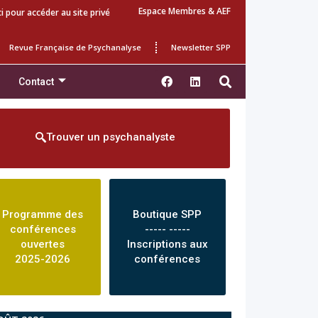
Espace Membres & AEF
ci pour accéder au site privé
Revue Française de Psychanalyse
Newsletter SPP
Contact
Trouver un psychanalyste
Programme des
Boutique SPP
conférences
----- -----
ouvertes
Inscriptions aux
2025-2026
conférences