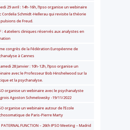
di 29 avril : 14h-16h, l’Ipso organise un webinaire
 Cordelia Schmidt-Hellerau qui revisite la théorie
 pulsions de Freud.
 : 4 ateliers cliniques réservés aux analystes en
mation
me congrès de la Fédération Européenne de
chanalyse à Cannes
amedi 28 Janvier : 10h-12h, l’Ipso organise un
inaire avec le Professeur Bob Hinshelwood sur la
tique et la psychanalyse.
PSO organise un webinaire avec le psychanalyste
grois Agoston Schmelowsky -19/11/2022
PSO organise un webinaire autour de l’Ecole
chosomatique de Paris-Pierre Marty
 PATERNAL FUNCTION – 26th IPSO Meeting – Madrid