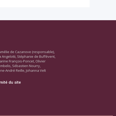
Amélie de Cazanove (responsable),
ara Angelotti, Stéphanie de Buffévent,
arine François-Poncet, Olivier
ambelis, Sébastien Nourry,
ne-André Reille, Johanna Velt
mité du site