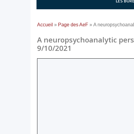
LES BURE
Accueil
»
Page des AeF
»
A neuropsychoanaly
A neuropsychoanalytic pers
9/10/2021