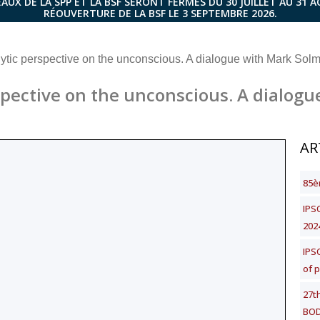
AUX DE LA SPP ET LA BSF SERONT FERMÉS DU 30 JUILLET AU 31 
RÉOUVERTURE DE LA BSF LE 3 SEPTEMBRE 2026.
tic perspective on the unconscious. A dialogue with Mark Solm
pective on the unconscious. A dialogu
AR
85è
IPSO
202
IPS
of 
27t
BOD