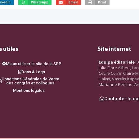
nkedIn
WhatsApp
Email
Print
 utiles
Site internet
Équipe éditoriale
: 
Mieux utiliser le site de la SPP
Julia-Flore Alibert, L
Dons & Legs
Cécile Corre, Claire-M
Halimi, Vassilis Kaps
Conditions Générales de Vente
des congrès et colloques
Marianne Persine, An
Mentions légales
Contacter le co