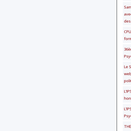
Same
avec
des
CPLF
for
36è
Psy
Le S
web
poli
L’I
hon
L’I
Psy
THE