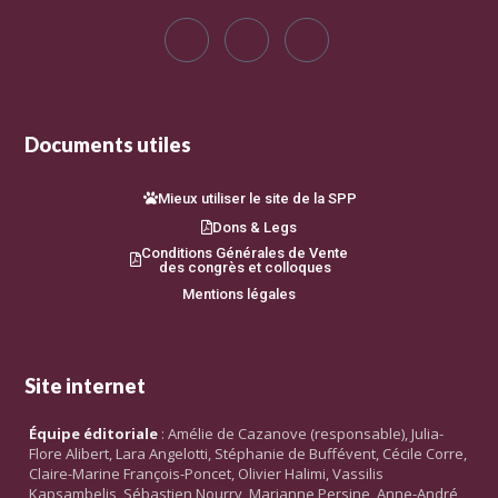
Documents utiles
Mieux utiliser le site de la SPP
Dons & Legs
Conditions Générales de Vente
des congrès et colloques
Mentions légales
Site internet
Équipe éditoriale
: Amélie de Cazanove (responsable), Julia-
Flore Alibert, Lara Angelotti, Stéphanie de Buffévent, Cécile Corre,
Claire-Marine François-Poncet, Olivier Halimi, Vassilis
Kapsambelis, Sébastien Nourry, Marianne Persine, Anne-André