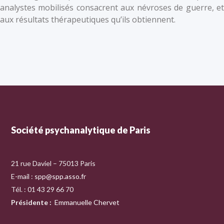
analystes mobilisés consacrent aux névroses de guerre, et
aux résultats thérapeutiques qu’ils obtiennent.
Société psychanalytique de Paris
21 rue Daviel – 75013 Paris
E-mail :
spp@spp.asso.fr
Tél. : 01 43 29 66 70
Présidente
:
Emmanuelle Chervet