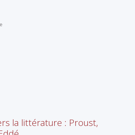
ue
 la littérature : Proust,
 Eddé