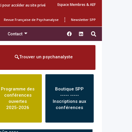
Espace Membres & AEF
ci pour accéder au site privé
Revue Française de Psychanalyse
Newsletter SPP
Contact
Trouver un psychanalyste
Programme des
Boutique SPP
conférences
----- -----
ouvertes
Inscriptions aux
2025-2026
conférences