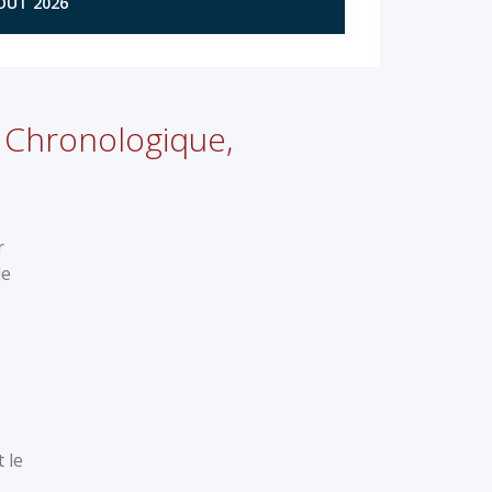
AOÛT 2026
 Chronologique,
r
le
s
 le