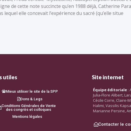
ligne de cette note succincte qu’en 1988 déjà, Catherine Para
lequel elle concevait l’expérience du sacré (qu’elle situe
 utiles
Site internet
Équipe éditoriale
: 
Mieux utiliser le site de la SPP
Julia-Flore Alibert, L
Dons & Legs
Cécile Corre, Claire-M
Halimi, Vassilis Kaps
Conditions Générales de Vente
des congrès et colloques
Marianne Persine, An
Mentions légales
Contacter le co