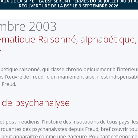
AUX DE LA SPP ET LA BSF SERONT FERMÉS DU 30 JUILLET AU 31 
RÉOUVERTURE DE LA BSF LE 3 SEPTEMBRE 2026.
mbre 2003
matique Raisonné, alphabétique,
é
abétique raisonné, qui classe chronologiquement à l’intérieu
s l’œuvre de Freud ; d’un maniement aisé, il est indispensab
 Freud.
l de psychanalyse
 post freudiens, l’histoire des institutions de tous pays, le
quantes des psychanalystes depuis Freud, bref couvrir tout
s, peut apparaître comme une gageure. Pourtant cet énorme