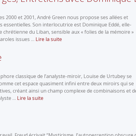
s 2000 et 2001, André Green nous propose ses allées et
 essentielles. Son interlocutrice est Dominique Eddé, elle-
chrétienne du Liban, sensible aux « folies de la mémoire »
paroles issues …
Lire la suite
e
aphore classique de l’analyste-miroir, Louise de Urtubey se
comme cet espace quasiment infini entre deux miroirs qui se
ectives, créant ainsi un champ complexe de combinaisons et d
alyste …
Lire la suite
ravail, Freud écrivait “Mysticisme, l’autoperception obscure 