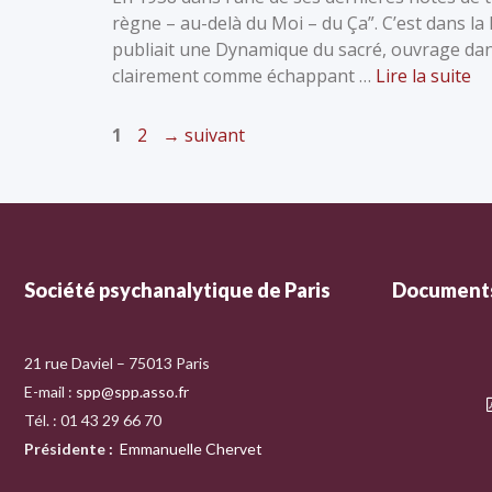
règne – au-delà du Moi – du Ça”. C’est dans la 
publiait une Dynamique du sacré, ouvrage dans 
clairement comme échappant …
Lire la suite
1
2
→
suivant
Société psychanalytique de Paris
Documents
21 rue Daviel – 75013 Paris
E-mail :
spp@spp.asso.fr
Tél. : 01 43 29 66 70
Présidente
:
Emmanuelle Chervet