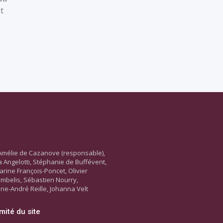
t
Amélie de Cazanove (responsable),
ara Angelotti, Stéphanie de Buffévent,
arine François-Poncet, Olivier
ambelis, Sébastien Nourry,
ne-André Reille, Johanna Velt
mité du site