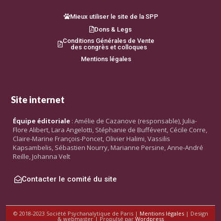
Mieux utiliser le site de la SPP
Dons & Legs
Conditions Générales de Vente
des congrès et colloques
Mentions légales
Site internet
Équipe éditoriale
: Amélie de Cazanove (responsable), Julia-
Flore Alibert, Lara Angelotti, Stéphanie de Buffévent, Cécile Corre,
Claire-Marine François-Poncet, Olivier Halimi, Vassilis
Kapsambelis, Sébastien Nourry, Marianne Persine, Anne-André
Reille, Johanna Velt
Contacter le comité du site
© 2018-2023 Société Psychanalytique de Paris |
Mentions légales
| Design
& webmaster | Propulsé par
Wordpress