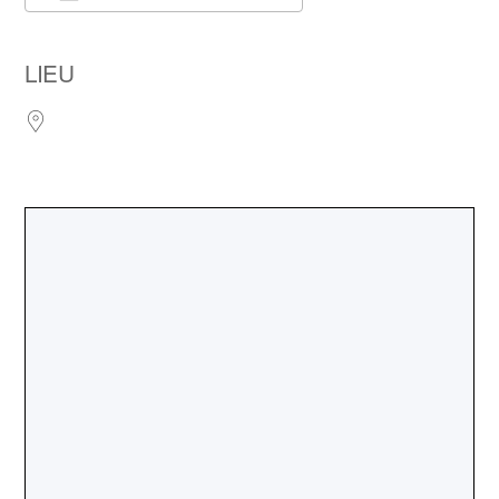
Télécharger ICS
Calendrier Google
iCalendar
Office 365
Outlook Live
LIEU