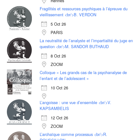
Rennes
Fragilités et ressources psychiques à l’épreuve du
vieillissement <br/>B. VERDON
5 Oct 26
PARIS
La neutralité de l’analyste et l’impartialité du juge en
question <br/>M. SANDOR BUTHAUD
8 Oct 26
ZOOM
Colloque « Les grands cas de la psychanalyse de
l’enfant et de l’adolescent »
10 Oct 26
L’angoisse : une vue d’ensemble <br/>V.
KAPSAMBELIS
12 Oct 26
ZOOM
L’archaïque comme processus <br/>R.