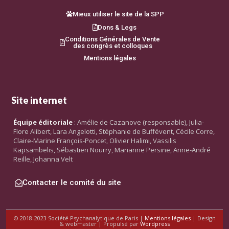
Mieux utiliser le site de la SPP
Dons & Legs
Conditions Générales de Vente
des congrès et colloques
Mentions légales
Site internet
Équipe éditoriale
: Amélie de Cazanove (responsable), Julia-
Flore Alibert, Lara Angelotti, Stéphanie de Buffévent, Cécile Corre,
Claire-Marine François-Poncet, Olivier Halimi, Vassilis
Kapsambelis, Sébastien Nourry, Marianne Persine, Anne-André
Reille, Johanna Velt
Contacter le comité du site
© 2018-2023 Société Psychanalytique de Paris |
Mentions légales
| Design
& webmaster | Propulsé par
Wordpress