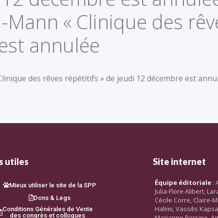
Mann « Clinique des rêves
est annulée
inique des rêves répétitifs » de jeudi 12 décembre est annu
 utiles
Site internet
Équipe éditoriale
: 
Mieux utiliser le site de la SPP
Julia-Flore Alibert, L
Dons & Legs
Cécile Corre, Claire-M
Halimi, Vassilis Kaps
Conditions Générales de Vente
des congrès et colloques
Marianne Persine, An