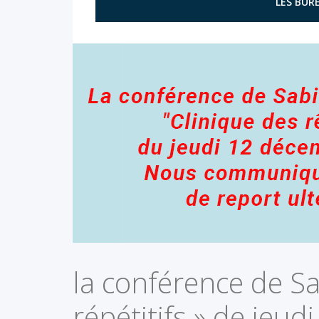
LES BURE
la conférence de S
répétitifs » de jeu