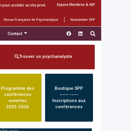
Espace Membres & AEF
ci pour accéder au site privé
Revue Française de Psychanalyse
Newsletter SPP
Contact
Trouver un psychanalyste
Programme des
Boutique SPP
conférences
----- -----
ouvertes
Inscriptions aux
2025-2026
conférences