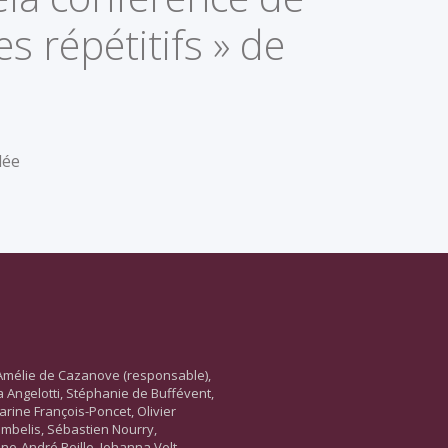
 répétitifs » de
lée
Amélie de Cazanove (responsable),
ara Angelotti, Stéphanie de Buffévent,
arine François-Poncet, Olivier
ambelis, Sébastien Nourry,
ne-André Reille, Johanna Velt