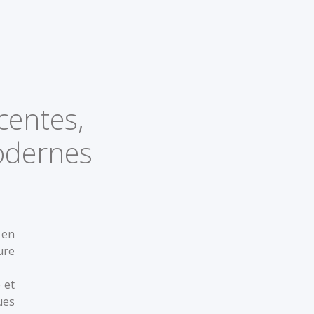
centes,
odernes
 en
ure
e et
ues