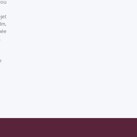
 ou
jet
lm,
née
.
e