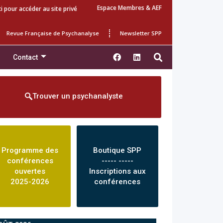
Espace Membres & AEF
ci pour accéder au site privé
Revue Française de Psychanalyse
Newsletter SPP
Contact
Trouver un psychanalyste
Programme des
Boutique SPP
conférences
----- -----
ouvertes
Inscriptions aux
2025-2026
conférences