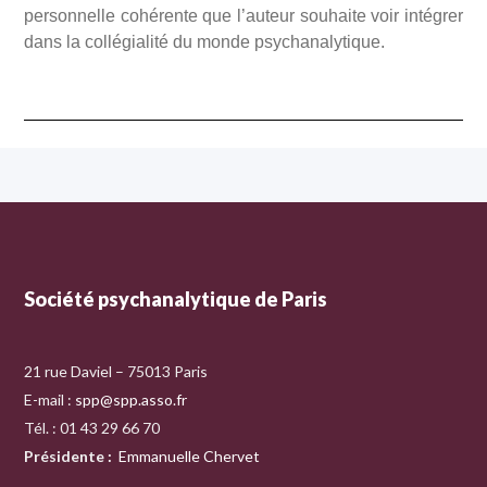
personnelle cohérente que l’auteur souhaite voir intégrer
dans la collégialité du monde psychanalytique.
Société psychanalytique de Paris
21 rue Daviel – 75013 Paris
E-mail :
spp@spp.asso.fr
Tél. : 01 43 29 66 70
Présidente
:
Emmanuelle Chervet