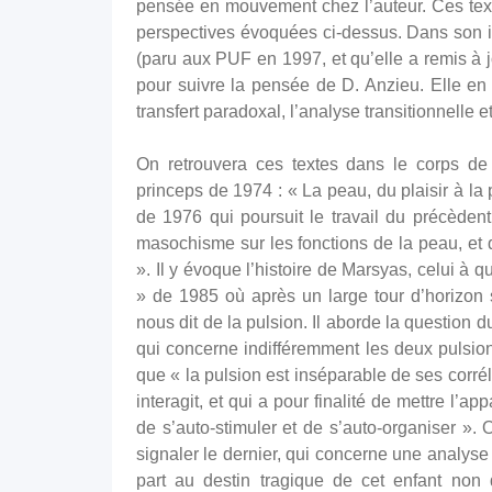
pensée en mouvement chez l’auteur. Ces texte
perspectives évoquées ci-dessus. Dans son in
(paru aux PUF en 1997, et qu’elle a remis à j
pour suivre la pensée de D. Anzieu. Elle en
transfert paradoxal, l’analyse transitionnelle et
On retrouvera ces textes dans le corps de
princeps de 1974 : « La peau, du plaisir à l
de 1976 qui poursuit le travail du précèden
masochisme sur les fonctions de la peau, et 
». Il y évoque l’histoire de Marsyas, celui à 
» de 1985 où après un large tour d’horizon 
nous dit de la pulsion. Il aborde la question d
qui concerne indifféremment les deux pulsions 
que « la pulsion est inséparable de ses corrél
interagit, et qui a pour finalité de mettre l’a
de s’auto-stimuler et de s’auto-organiser ». 
signaler le dernier, qui concerne une analyse
part au destin tragique de cet enfant non d