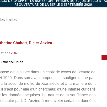
AUX DE LA SPP ET LA BSF SERONT FERMÉS DU 30 JUILLET AU 31 
RÉOUVERTURE DE LA BSF LE 3 SEPTEMBRE 2026.
es limites
,
therine Chabert
Didier Anzieu
ation :
2007
Catherine Druon
pose de la suivre dans un choix de textes de l’œuvre de
et 1999. Dans son avant propos, elle souligne d’une part
à la seconde moitié du Xxe siècle et à la manière dont
 Il s’agit pour elle d’un chercheur, d’une intense curiosité
e les données acquises. La nature de la souffrance des
e d’autre part, D. Anzieu à renouveler certaines données