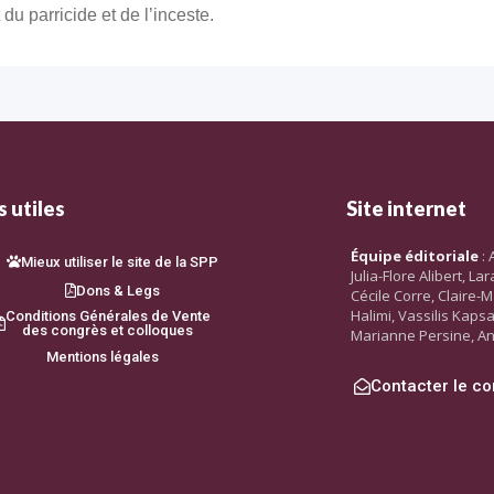
u parricide et de l’inceste.
 utiles
Site internet
Équipe éditoriale
: 
Mieux utiliser le site de la SPP
Julia-Flore Alibert, L
Dons & Legs
Cécile Corre, Claire-M
Halimi, Vassilis Kaps
Conditions Générales de Vente
des congrès et colloques
Marianne Persine, An
Mentions légales
Contacter le co