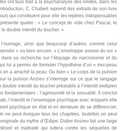
s ont tous trait à la psychanalyse des limites, dans les
troduction, C. Chabert reprend des extraits de son livre
our) qui constituent pour elle les repères indispensables
 présente quatre : « Le concept de vide chez Pascal, le
 le double interdit du toucher. »
 l’ouvrage, ainsi que beaucoup d’autres, comme celui
a pensée » ou bien encore, « L’enveloppe sonore du soi »
t dans sa recherche sur l’étayage du narcissisme et du
qui lui a permis de formuler l’hypothèse d’un « moi-peau
qui on a arraché la peau. Ou bien « Le corps de la pulsion
sur la pulsion Anzieu s’interroge sur ce que le langage
u double interdit du toucher préalable à l’interdit oedipien
fondamentales : l’agressivité et la sexualité. Il conclut
ats, l’interdit et l’enveloppe psychique avec lesquels elle
ppareil psychique en état et en demeure de se différencier,
On ne peut évoquer tous les chapitres, toutefois on peut
 originale du mythe d’Œdipe. Didier Anzieu fait une large
ésiré et maltraité qui luttera contre les séquelles de