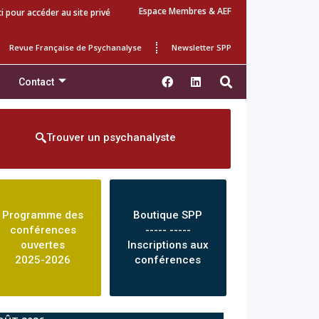
Espace Membres & AEF
ci pour accéder au site privé
Revue Française de Psychanalyse
Newsletter SPP
Contact
Trouver un psychanalyste
Programme des
Boutique SPP
conférences
----- -----
ouvertes
Inscriptions aux
2025-2026
conférences