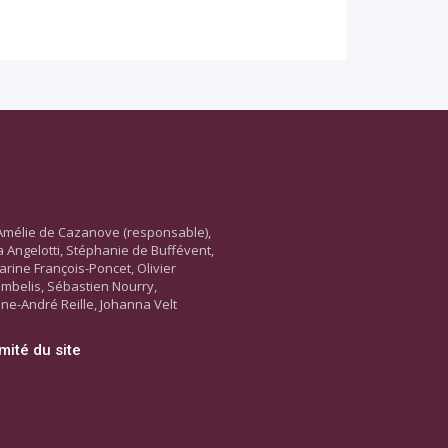
Amélie de Cazanove (responsable),
ara Angelotti, Stéphanie de Buffévent,
arine François-Poncet, Olivier
ambelis, Sébastien Nourry,
ne-André Reille, Johanna Velt
mité du site