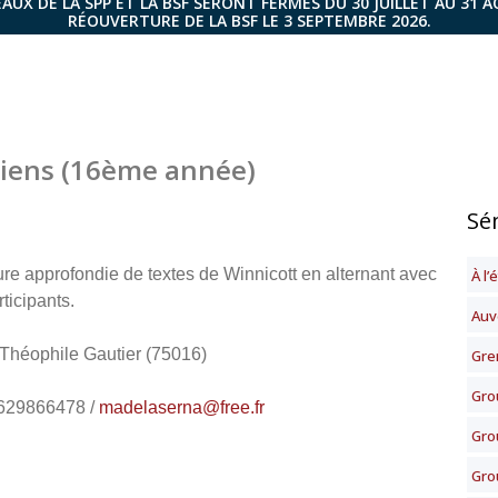
AUX DE LA SPP ET LA BSF SERONT FERMÉS DU 30 JUILLET AU 31 
RÉOUVERTURE DE LA BSF LE 3 SEPTEMBRE 2026.
iniens (16ème année)
Sé
re approfondie de textes de Winnicott en alternant avec
À l’
ticipants.
Auv
héophile Gautier (75016)
Gre
Gro
0629866478 /
madelaserna@free.fr
Gro
Gro