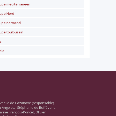
upe méditerranéen
upe Nord
upe normand
upe toulousain
s
oie
Amélie de Cazanove (responsable),
ara Angelotti, Stéphanie de Buffévent,
arine François-Poncet, Olivier