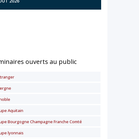
AOÛT 2026
minaires ouverts au public
étranger
ergne
noble
upe Aquitain
upe Bourgogne Champagne Franche Comté
upe lyonnais