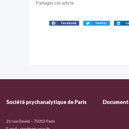
Partager cet article
Facebook
Twitter
Li
Société psychanalytique de Paris
Documents
21 rue Daviel – 75013 Paris
E-mail :
spp@spp.asso.fr