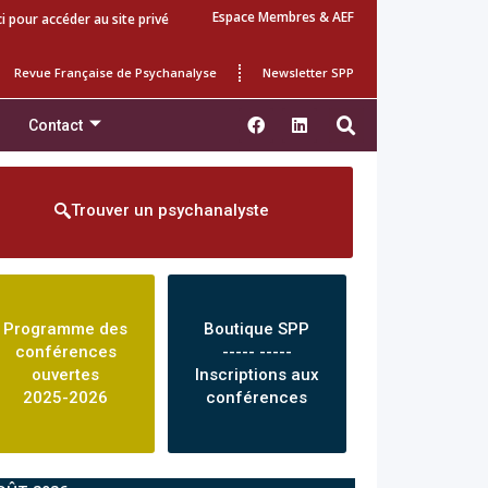
Espace Membres & AEF
ci pour accéder au site privé
Revue Française de Psychanalyse
Newsletter SPP
Contact
Trouver un psychanalyste
Programme des
Boutique SPP
conférences
----- -----
ouvertes
Inscriptions aux
2025-2026
conférences