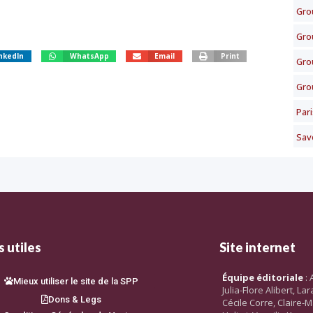
Gro
Gro
nkedIn
WhatsApp
Email
Print
Gro
Gro
Pari
Sav
 utiles
Site internet
Équipe éditoriale
: 
Mieux utiliser le site de la SPP
Julia-Flore Alibert, L
Dons & Legs
Cécile Corre, Claire-M