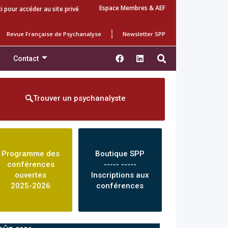
Espace Membres & AEF
ci pour accéder au site privé
Revue Française de Psychanalyse
Newsletter SPP
Contact
Trouver un psychanalyste
Programme des
Boutique SPP
conférences
----- -----
ouvertes
Inscriptions aux
2025-2026
conférences