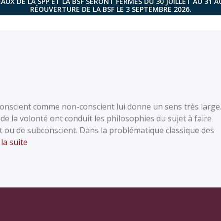
AUX DE LA SPP ET LA BSF SERONT FERMÉS DU 30 JUILLET AU 31 
RÉOUVERTURE DE LA BSF LE 3 SEPTEMBRE 2026.
nconscient comme non-conscient lui donne un sens très large
 de la volonté ont conduit les philosophies du sujet à faire
nt ou de subconscient. Dans la problématique classique des
 la suite