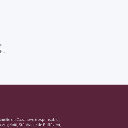
l
IEU
Amélie de Cazanove (responsable),
ara Angelotti, Stéphanie de Buffévent,