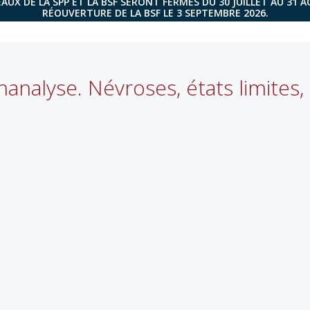
AUX DE LA SPP ET LA BSF SERONT FERMÉS DU 30 JUILLET AU 31 
RÉOUVERTURE DE LA BSF LE 3 SEPTEMBRE 2026.
hanalyse. Névroses, états limites