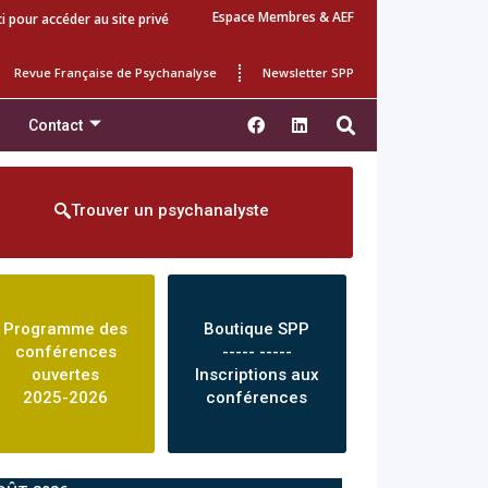
Espace Membres & AEF
ci pour accéder au site privé
Revue Française de Psychanalyse
Newsletter SPP
Contact
Trouver un psychanalyste
Programme des
Boutique SPP
conférences
----- -----
ouvertes
Inscriptions aux
2025-2026
conférences