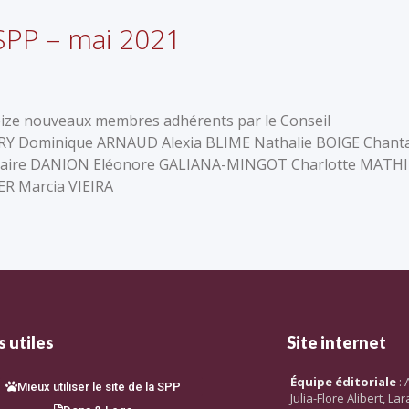
SPP – mai 2021
reize nouveaux membres adhérents par le Conseil
UBRY Dominique ARNAUD Alexia BLIME Nathalie BOIGE Chanta
laire DANION Eléonore GALIANA-MINGOT Charlotte MATH
R Marcia VIEIRA
 utiles
Site internet
Équipe éditoriale
: 
Mieux utiliser le site de la SPP
Julia-Flore Alibert, L