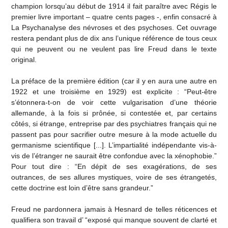
champion lorsqu’au début de 1914 il fait paraître avec Régis le
premier livre important – quatre cents pages -, enfin consacré à
La Psychanalyse des névroses et des psychoses. Cet ouvrage
restera pendant plus de dix ans l’unique référence de tous ceux
qui ne peuvent ou ne veulent pas lire Freud dans le texte
original.
La préface de la première édition (car il y en aura une autre en
1922 et une troisième en 1929) est explicite : “Peut-être
s’étonnera-t-on de voir cette vulgarisation d’une théorie
allemande, à la fois si prônée, si contestée et, par certains
côtés, si étrange, entreprise par des psychiatres français qui ne
passent pas pour sacrifier outre mesure à la mode actuelle du
germanisme scientifique [...]. L’impartialité indépendante vis-à-
vis de l’étranger ne saurait être confondue avec la xénophobie.”
Pour tout dire : “En dépit de ses exagérations, de ses
outrances, de ses allures mystiques, voire de ses étrangetés,
cette doctrine est loin d’être sans grandeur.”
Freud ne pardonnera jamais à Hesnard de telles réticences et
qualifiera son travail d’ “exposé qui manque souvent de clarté et