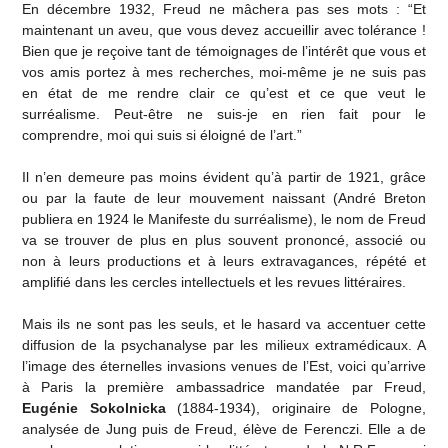
En décembre 1932, Freud ne mâchera pas ses mots : “Et
maintenant un aveu, que vous devez accueillir avec tolérance !
Bien que je reçoive tant de témoignages de l’intérêt que vous et
vos amis portez à mes recherches, moi-même je ne suis pas
en état de me rendre clair ce qu’est et ce que veut le
surréalisme. Peut-être ne suis-je en rien fait pour le
comprendre, moi qui suis si éloigné de l’art.”
Il n’en demeure pas moins évident qu’à partir de 1921, grâce
ou par la faute de leur mouvement naissant (André Breton
publiera en 1924 le Manifeste du surréalisme), le nom de Freud
va se trouver de plus en plus souvent prononcé, associé ou
non à leurs productions et à leurs extravagances, répété et
amplifié dans les cercles intellectuels et les revues littéraires.
Mais ils ne sont pas les seuls, et le hasard va accentuer cette
diffusion de la psychanalyse par les milieux extramédicaux. A
l’image des éternelles invasions venues de l’Est, voici qu’arrive
à Paris la première ambassadrice mandatée par Freud,
Eugénie Sokolnicka
(1884-1934), originaire de Pologne,
analysée de Jung puis de Freud, élève de Ferenczi. Elle a de