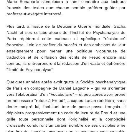
Marie Bonaparte s’emploiera à faire connaître aux lecteurs
français des textes que chacun semble préférer goûter par
professeur-exégète interposé.
Plus tard, à l’issue de la Deuxième Guerre mondiale, Sacha
Nacht et ses collaborateurs de l’Institut de Psychanalyse de
Paris répèteront cette curieuse et spécifique “résistance”
française. Loin de profiter du succès et des ambitions de leur
enseignement pour mener une politique vigoureuse de
traduction et de diffusion des écrits de Freud encore mal
connus, ils entreprendront la rédaction d’un vaste et éphémère
“Traité de Psychanalyse”.
Quelques années après avoir quitté la Société psychanalytique
de Paris en compagnie de Daniel Lagache – qui va s’orienter
vers l’élaboration d’un “Vocabulaire” – et peu après avoir prôné
un nécessaire “retour à Freud”, Jacques Lacan rééditera, sans
doute malgré lui, l’habituel tour de passe-passe français. Il
déploiera progressivement un code de lecture de Freud et une
grille toute personnelle dont l’originalité et la complexité
croissante conduiront un certain nombre de ses disciples à ne
plus lire de l’ancêtre viennois que le minimum indispensable