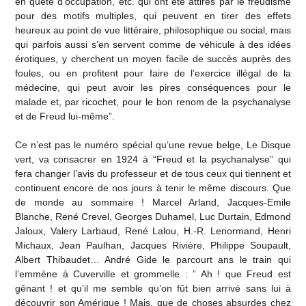
en quête d’occupation, etc. qui ont été attirés par le freudisme
pour des motifs multiples, qui peuvent en tirer des effets
heureux au point de vue littéraire, philosophique ou social, mais
qui parfois aussi s’en servent comme de véhicule à des idées
érotiques, y cherchent un moyen facile de succès auprès des
foules, ou en profitent pour faire de l’exercice illégal de la
médecine, qui peut avoir les pires conséquences pour le
malade et, par ricochet, pour le bon renom de la psychanalyse
et de Freud lui-même”.
Ce n’est pas le numéro spécial qu’une revue belge, Le Disque
vert, va consacrer en 1924 à “Freud et la psychanalyse” qui
fera changer l’avis du professeur et de tous ceux qui tiennent et
continuent encore de nos jours à tenir le même discours. Que
de monde au sommaire ! Marcel Arland, Jacques-Emile
Blanche, René Crevel, Georges Duhamel, Luc Durtain, Edmond
Jaloux, Valery Larbaud, René Lalou, H.-R. Lenormand, Henri
Michaux, Jean Paulhan, Jacques Rivière, Philippe Soupault,
Albert Thibaudet… André Gide le parcourt ans le train qui
l’emmène à Cuverville et grommelle : ” Ah ! que Freud est
gênant ! et qu’il me semble qu’on fût bien arrivé sans lui à
découvrir son Amérique ! Mais, que de choses absurdes chez