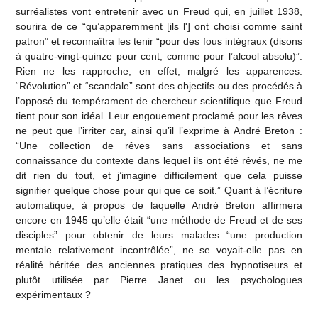
surréalistes vont entretenir avec un Freud qui, en juillet 1938,
sourira de ce “qu’apparemment [ils l'] ont choisi comme saint
patron” et reconnaîtra les tenir “pour des fous intégraux (disons
à quatre-vingt-quinze pour cent, comme pour l’alcool absolu)”.
Rien ne les rapproche, en effet, malgré les apparences.
“Révolution” et “scandale” sont des objectifs ou des procédés à
l’opposé du tempérament de chercheur scientifique que Freud
tient pour son idéal. Leur engouement proclamé pour les rêves
ne peut que l’irriter car, ainsi qu’il l’exprime à André Breton :
“Une collection de rêves sans associations et sans
connaissance du contexte dans lequel ils ont été rêvés, ne me
dit rien du tout, et j’imagine difficilement que cela puisse
signifier quelque chose pour qui que ce soit.” Quant à l’écriture
automatique, à propos de laquelle André Breton affirmera
encore en 1945 qu’elle était “une méthode de Freud et de ses
disciples” pour obtenir de leurs malades “une production
mentale relativement incontrôlée”, ne se voyait-elle pas en
réalité héritée des anciennes pratiques des hypnotiseurs et
plutôt utilisée par Pierre Janet ou les psychologues
expérimentaux ?