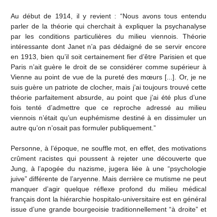
Au début de 1914, il y revient : “Nous avons tous entendu
parler de la théorie qui cherchait à expliquer la psychanalyse
par les conditions particulières du milieu viennois. Théorie
intéressante dont Janet n’a pas dédaigné de se servir encore
en 1913, bien qu’il soit certainement fier d’être Parisien et que
Paris n’ait guère le droit de se considérer comme supérieur à
Vienne au point de vue de la pureté des mœurs [...]. Or, je ne
suis guère un patriote de clocher, mais j’ai toujours trouvé cette
théorie parfaitement absurde, au point que j’ai été plus d’une
fois tenté d’admettre que ce reproche adressé au milieu
viennois n’était qu’un euphémisme destiné à en dissimuler un
autre qu’on n’osait pas formuler publiquement.”
Personne, à l’époque, ne souffle mot, en effet, des motivations
crûment racistes qui poussent à rejeter une découverte que
Jung, à l’apogée du nazisme, jugera liée à une “psychologie
juive” différente de l’aryenne. Mais derrière ce mutisme ne peut
manquer d’agir quelque réflexe profond du milieu médical
français dont la hiérarchie hospitalo-universitaire est en général
issue d’une grande bourgeoisie traditionnellement “à droite” et