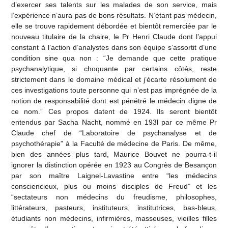
d’exercer ses talents sur les malades de son service, mais
l’expérience n’aura pas de bons résultats. N’étant pas médecin,
elle se trouve rapidement débordée et bientôt remerciée par le
nouveau titulaire de la chaire, le Pr Henri Claude dont l’appui
constant à l’action d’analystes dans son équipe s’assortit d’une
condition sine qua non : “Je demande que cette pratique
psychanalytique, si choquante par certains côtés, reste
strictement dans le domaine médical et j’écarte résolument de
ces investigations toute personne qui n’est pas imprégnée de la
notion de responsabilité dont est pénétré le médecin digne de
ce nom.” Ces propos datent de 1924. Ils seront bientôt
entendus par Sacha Nacht, nommé en 193l par ce même Pr
Claude chef de “Laboratoire de psychanalyse et de
psychothérapie” à la Faculté de médecine de Paris. De même,
bien des années plus tard, Maurice Bouvet ne pourra-t-il
ignorer la distinction opérée en 1923 au Congrès de Besançon
par son maître Laignel-Lavastine entre “les médecins
consciencieux, plus ou moins disciples de Freud” et les
“sectateurs non médecins du freudisme, philosophes,
littérateurs, pasteurs, instituteurs, institutrices, bas-bleus,
étudiants non médecins, infirmières, masseuses, vieilles filles