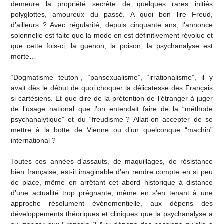
demeure la propriété secrète de quelques rares initiés
polyglottes, amoureux du passé. A quoi bon lire Freud,
d’ailleurs ? Avec régularité, depuis cinquante ans, l’annonce
solennelle est faite que la mode en est définitivement révolue et
que cette fois-ci, la guenon, la poison, la psychanalyse est
morte…
“Dogmatisme teuton”, “pansexualisme”, “irrationalisme”, il y
avait dès le début de quoi choquer la délicatesse des Français
si cartésiens. Et que dire de la prétention de l’étranger à juger
de l’usage national que l’on entendait faire de la “méthode
psychanalytique” et du “freudisme”? Allait-on accepter de se
mettre à la botte de Vienne ou d’un quelconque “machin”
international ?
Toutes ces années d’assauts, de maquillages, de résistance
bien française, est-il imaginable d’en rendre compte en si peu
de place, même en arrêtant cet abord historique à distance
d’une actualité trop prégnante, même en s’en tenant à une
approche résolument événementielle, aux dépens des
développements théoriques et cliniques que la psychanalyse a