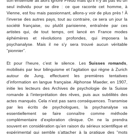
son ensemble ait alors ignoré Freud mais qu’il n’y ait pas eu un
seul individu pour se dire : ce que raconte cet homme, à
Vienne, est fou mais passionnant, allons-y voir de plus près ! À
l’inverse des autres pays, tout au contraire, ce sera un jour la
société française, ou plutôt parisienne, entraînée par ces
artistes qui, de tout temps, ont lancé en France modes
éphémères et révolutions profondes, qui imposera la
psychanalyse. Mais il ne s’y sera trouvé aucun véritable
“pionnier”.
Et pour l’heure, c’est le silence. Les
Suisses romands
,
mobilisés par leur bilinguisme et l’agitation qui règne à Zurich
autour de Jung, effectuent les premières tentatives
d’information en langue française. Alphonse Maeder, en 1907,
initie les lecteurs des Archives de psychologie de la Suisse
romande à l’interprétation des rêves, puis aux subtilités des
actes manqués. Cela n’est pas sans conséquences. Transmise
par les écrits de psychologues, la psychanalyse va
essentiellement se faire connaître comme méthode
complémentaire d’exploration clinique. On ne la prendra
souvent en considération qu’en raison du sérieux scientifique et
expérimental qui semble s’attacher à la pratique des “mots