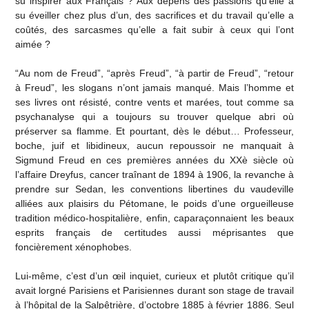
su inspirer aux Français ? Aux dépens des passions qu’elle a
su éveiller chez plus d’un, des sacrifices et du travail qu’elle a
coûtés, des sarcasmes qu’elle a fait subir à ceux qui l’ont
aimée ?
“Au nom de Freud”, “après Freud”, “à partir de Freud”, “retour
à Freud”, les slogans n’ont jamais manqué. Mais l’homme et
ses livres ont résisté, contre vents et marées, tout comme sa
psychanalyse qui a toujours su trouver quelque abri où
préserver sa flamme. Et pourtant, dès le début… Professeur,
boche, juif et libidineux, aucun repoussoir ne manquait à
Sigmund Freud en ces premières années du XXè siècle où
l’affaire Dreyfus, cancer traînant de 1894 à 1906, la revanche à
prendre sur Sedan, les conventions libertines du vaudeville
alliées aux plaisirs du Pétomane, le poids d’une orgueilleuse
tradition médico-hospitalière, enfin, caparaçonnaient les beaux
esprits français de certitudes aussi méprisantes que
foncièrement xénophobes.
Lui-même, c’est d’un œil inquiet, curieux et plutôt critique qu’il
avait lorgné Parisiens et Parisiennes durant son stage de travail
à l’hôpital de la Salpêtrière, d’octobre 1885 à février 1886. Seul