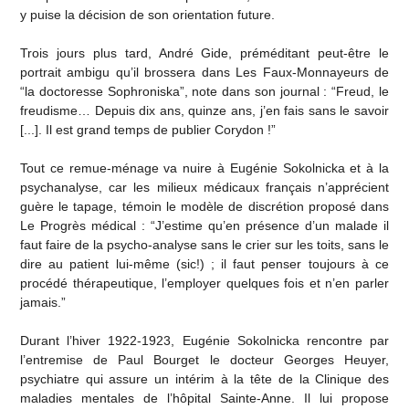
y puise la décision de son orientation future.
Trois jours plus tard, André Gide, préméditant peut-être le
portrait ambigu qu’il brossera dans Les Faux-Monnayeurs de
“la doctoresse Sophroniska”, note dans son journal : “Freud, le
freudisme… Depuis dix ans, quinze ans, j’en fais sans le savoir
[...]. Il est grand temps de publier Corydon !”
Tout ce remue-ménage va nuire à Eugénie Sokolnicka et à la
psychanalyse, car les milieux médicaux français n’apprécient
guère le tapage, témoin le modèle de discrétion proposé dans
Le Progrès médical : “J’estime qu’en présence d’un malade il
faut faire de la psycho-analyse sans le crier sur les toits, sans le
dire au patient lui-même (sic!) ; il faut penser toujours à ce
procédé thérapeutique, l’employer quelques fois et n’en parler
jamais.”
Durant l’hiver 1922-1923, Eugénie Sokolnicka rencontre par
l’entremise de Paul Bourget le docteur Georges Heuyer,
psychiatre qui assure un intérim à la tête de la Clinique des
maladies mentales de l’hôpital Sainte-Anne. Il lui propose