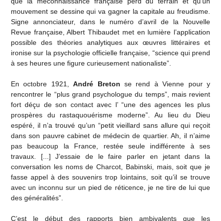
que la méconnaissance française perd du terrain et qu’un
mouvement se dessine qui va gagner la capitale au freudisme.
Signe annonciateur, dans le numéro d’avril de la Nouvelle
Revue française, Albert Thibaudet met en lumière l’application
possible des théories analytiques aux œuvres littéraires et
ironise sur la psychologie officielle française, “science qui prend
à ses heures une figure curieusement nationaliste”.
En octobre 1921,
André Breton
se rend à Vienne pour y
rencontrer le “plus grand psychologue du temps”, mais revient
fort déçu de son contact avec l’ “une des agences les plus
prospères du rastaquouérisme moderne”. Au lieu du Dieu
espéré, il n’a trouvé qu’un “petit vieillard sans allure qui reçoit
dans son pauvre cabinet de médecin de quartier. Ah, il n’aime
pas beaucoup la France, restée seule indifférente à ses
travaux. [...] J’essaie de le faire parler en jetant dans la
conversation les noms de Charcot, Babinski, mais, soit que je
fasse appel à des souvenirs trop lointains, soit qu’il se trouve
avec un inconnu sur un pied de réticence, je ne tire de lui que
des généralités”.
C’est le début des rapports bien ambivalents que les