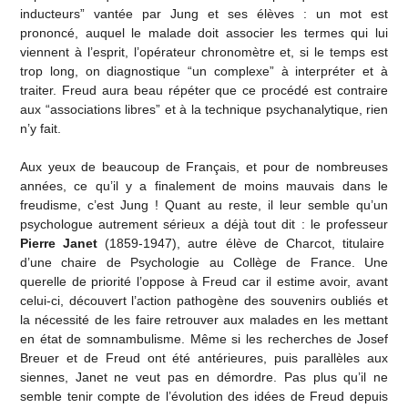
inducteurs” vantée par Jung et ses élèves : un mot est
prononcé, auquel le malade doit associer les termes qui lui
viennent à l’esprit, l’opérateur chronomètre et, si le temps est
trop long, on diagnostique “un complexe” à interpréter et à
traiter. Freud aura beau répéter que ce procédé est contraire
aux “associations libres” et à la technique psychanalytique, rien
n’y fait.
Aux yeux de beaucoup de Français, et pour de nombreuses
années, ce qu’il y a finalement de moins mauvais dans le
freudisme, c’est Jung ! Quant au reste, il leur semble qu’un
psychologue autrement sérieux a déjà tout dit : le professeur
Pierre Janet
(1859-1947), autre élève de Charcot, titulaire
d’une chaire de Psychologie au Collège de France. Une
querelle de priorité l’oppose à Freud car il estime avoir, avant
celui-ci, découvert l’action pathogène des souvenirs oubliés et
la nécessité de les faire retrouver aux malades en les mettant
en état de somnambulisme. Même si les recherches de Josef
Breuer et de Freud ont été antérieures, puis parallèles aux
siennes, Janet ne veut pas en démordre. Pas plus qu’il ne
semble tenir compte de l’évolution des idées de Freud depuis