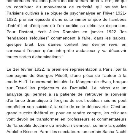
nombreuses relations parmi les littérateurs de la N.R.F., ce qui
va contribuer au mouvement de curiosité qui pousse les
Parisiens cultivés à se piquer de psychanalyse en l’hiver 1921-
1922, premier épisode d’une suite ininterrompue de flambées
d’intérêt et d’éclipses où l’on certifie sa définitive disparition.
Pour l’instant, écrit Jules Romains en janvier 1922 “les
“tendances refoulées” commencent à faire, dans les salons,
quelque bruit. Les dames content leur dernier rêve, en
caressant l’espoir qu’un interprète audacieux y va découvrir
toutes sortes d’abominations.”
Le 1er février 1922, la première représentation à Paris, par la
compagnie de Georges Pitoëff, d’une pièce de l’auteur à la
mode H.-R. Lenormand, intitulée Le Mangeur de rêves, braque
sur Freud les projecteurs de l’actualité. Le héros est un
analyste qui permet à sa patiente de retrouver le souvenir
d’enfance dramatique à l’origine de ses troubles mais ne peut
empêcher son suicide à la suite de cette découverte. C’est un
grand succès théâtral et, pour en rendre compte, les critiques
vont devoir se transformer en professeurs et commentateurs
de “la subtile doctrine du médecin viennois”, comme la qualifie
Adolphe Brisson. Parmi les spectateurs, un certain Sacha Nacht