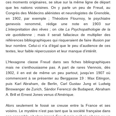
ces moments originaires, se situe sur la même ligne de départ
que les nations voisines. On y parle un peu de Freud, au
Congrès des Médecins aliénistes et neurologistes de Grenoble,
en 1902, par exemple ; Théodore Flournoy, le psychiatre
genevois renommé, rédige une note en 1903 sur
L’interprétation des rêves
; on cite
La Psychopathologie de la
vie quotidienne
; mais il serait fallacieux de multiplier des
références bibliographiques qui risqueraient de faire illusion par
leur nombre. Celui-ci n’a d’égal que le peu d’audience de ces
textes, leur faible répercussion et leur manque d’intérêt.
L’Hexagone classe Freud dans ses fiches bibliographiques
mais ne s’enthousiasme pas. A part de rares Viennois, dès
1902, il en est de même un peu partout, jusqu’en 1907 où
commencent à se présenter au Berggasse 19 : Max Eitingon,
puis Karl Abraham, de Berlin, Carl Gustav Jung et Ludwig
Binswanger de Zurich, Sándor Ferenczi de Budapest, Abraham
A. Brill et Ernest Jones venus d’Amérique.
Alors seulement le fossé se creuse entre la France et ses
voisins. Le mystère n’est pas tant que la société française dans