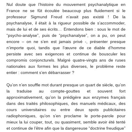
Nul doute que l’histoire du mouvement psychanalytique en
France ne se fût écoulée beaucoup plus fluidement si le
professeur Sigmund Freud n’avait pas existé ! De la
psychanalyse, il était à la rigueur possible de s’accommoder,
mais de lui et de ses écrits… Entendons bien : sous le mot de
“psycho-analyse”, puis de “psychanalyse”, on a pu, on peut
encore – on ne s’en est jamais privé -, présenter presque
n’importe quoi, tandis que l’œuvre de ce diable d’homme
persiste avec ses exigences et continue de bousculer les
compromis conjoncturels. Malgré quatre-vingts ans de ruses
nationales aux formes les plus diverses, le problème reste
entier : comment s’en débarrasser ?
Qu’on n’en souffle mot durant presque un quart de siècle, qu’on
la traduise au compte-gouttes et souvent fort
approximativement, qu’on la prédigère aux enzymes français
dans des traités philosophiques, des manuels médicaux, des
cours universitaires ou entre deux spots publicitaires
radiophoniques, qu’on s’en proclame le porte-parole pour
mieux la lui couper, tout, ou quasiment, semble avoir été tenté
et continue de l’être afin que la dangereuse “doctrine freudique”