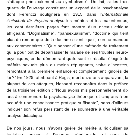
s’attaque principalement au symbolisme”. De fait, si les trois
quarts de l’ouvrage constituent un exposé de la psychanalyse
dont Ferenczi soulignera en 1915 dans l’
Internationale
Zeitschrift für Psycho-analyse
les mérites et les malentendus,
les cent dernières pages font montre d’un niveau critique
affligeant. “Dogmatisme”, “pansexualisme”, “doctrine qui tient
plus du roman que de la doctrine scientifique”, rien ne manque
aux commentaires : “Que penser d’une méthode de traitement
qui a pour but de débarrasser le malade de ses troubles neuro-
psychiques, en lui démontrant qu’ils sont le résultat éloigné de
méfaits sexuels plus ou moins répugnants, voire d’incestes,
remontant à la première enfance et complètement ignorés de
lui ?” En 1929, attribuant à Régis, mort onze ans auparavant, la
plupart de ces attaques, Hesnard reconnaîtra dans la préface
de la troisième édition : “Nous avons mis personnellement dix
ans à comprendre la psychanalyse théorique et cinq ans à en
acquérir une connaissance pratique suffisante”, sans d’ailleurs
indiquer son refus persistant de se soumettre à une véritable
analyse didactique.
De nos jours, nous n’avons guère de mérite à ridiculiser sa
tentative, unique à l’époque, répétons-le, et pour de