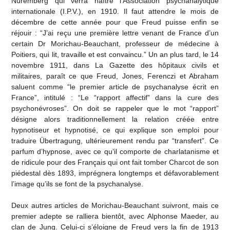
Nuremberg qui verra naître l’Association psychanalytique
internationale (I.P.V.), en 1910. Il faut attendre le mois de
décembre de cette année pour que Freud puisse enfin se
réjouir : “J’ai reçu une première lettre venant de France d’un
certain Dr Morichau-Beauchant, professeur de médecine à
Poitiers, qui lit, travaille et est convaincu.” Un an plus tard, le 14
novembre 1911, dans La Gazette des hôpitaux civils et
militaires, paraît ce que Freud, Jones, Ferenczi et Abraham
saluent comme “le premier article de psychanalyse écrit en
France”, intitulé : “Le “rapport affectif” dans la cure des
psychonévroses”. On doit se rappeler que le mot “rapport”
désigne alors traditionnellement la relation créée entre
hypnotiseur et hypnotisé, ce qui explique son emploi pour
traduire Übertragung, ultérieurement rendu par “transfert”. Ce
parfum d’hypnose, avec ce qu’il comporte de charlatanisme et
de ridicule pour des Français qui ont fait tomber Charcot de son
piédestal dès 1893, imprégnera longtemps et défavorablement
l’image qu’ils se font de la psychanalyse.
Deux autres articles de Morichau-Beauchant suivront, mais ce
premier adepte se ralliera bientôt, avec Alphonse Maeder, au
clan de Jung. Celui-ci s’éloigne de Freud vers la fin de 1913