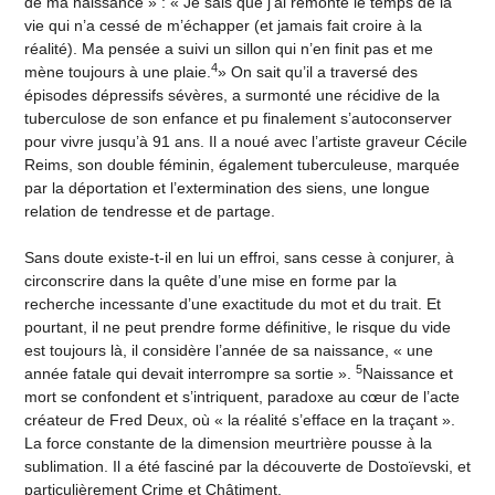
de ma naissance » : « Je sais que j’ai remonté le temps de la
vie qui n’a cessé de m’échapper (et jamais fait croire à la
réalité). Ma pensée a suivi un sillon qui n’en finit pas et me
4
mène toujours à une plaie.
» On sait qu’il a traversé des
épisodes dépressifs sévères, a surmonté une récidive de la
tuberculose de son enfance et pu finalement s’autoconserver
pour vivre jusqu’à 91 ans. Il a noué avec l’artiste graveur Cécile
Reims, son double féminin, également tuberculeuse, marquée
par la déportation et l’extermination des siens, une longue
relation de tendresse et de partage.
Sans doute existe-t-il en lui un effroi, sans cesse à conjurer, à
circonscrire dans la quête d’une mise en forme par la
recherche incessante d’une exactitude du mot et du trait. Et
pourtant, il ne peut prendre forme définitive, le risque du vide
est toujours là, il considère l’année de sa naissance, « une
5
année fatale qui devait interrompre sa sortie ».
Naissance et
mort se confondent et s’intriquent, paradoxe au cœur de l’acte
créateur de Fred Deux, où « la réalité s’efface en la traçant ».
La force constante de la dimension meurtrière pousse à la
sublimation. Il a été fasciné par la découverte de Dostoïevski, et
particulièrement Crime et Châtiment.