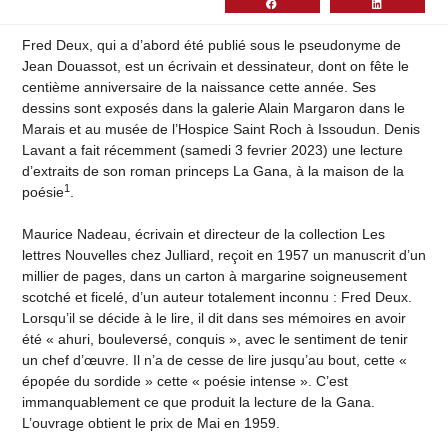
Fred Deux, qui a d’abord été publié sous le pseudonyme de
Jean Douassot, est un écrivain et dessinateur, dont on fête le
centième anniversaire de la naissance cette année. Ses
dessins sont exposés dans la galerie Alain Margaron dans le
Marais et au musée de l’Hospice Saint Roch à Issoudun. Denis
Lavant a fait récemment (samedi 3 fevrier 2023) une lecture
d’extraits de son roman princeps La Gana, à la maison de la
1
poésie
.
Maurice Nadeau, écrivain et directeur de la collection Les
lettres Nouvelles chez Julliard, reçoit en 1957 un manuscrit d’un
millier de pages, dans un carton à margarine soigneusement
scotché et ficelé, d’un auteur totalement inconnu : Fred Deux.
Lorsqu’il se décide à le lire, il dit dans ses mémoires en avoir
été « ahuri, bouleversé, conquis », avec le sentiment de tenir
un chef d’œuvre. Il n’a de cesse de lire jusqu’au bout, cette «
épopée du sordide » cette « poésie intense ». C’est
immanquablement ce que produit la lecture de la Gana.
L’ouvrage obtient le prix de Mai en 1959.