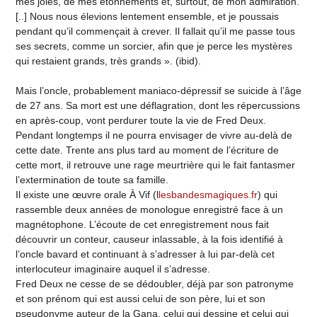
mes joies, de mes étonnements et, surtout, de mon admiration.
[..] Nous nous élevions lentement ensemble, et je poussais
pendant qu’il commençait à crever. Il fallait qu’il me passe tous
ses secrets, comme un sorcier, afin que je perce les mystères
qui restaient grands, très grands ». (ibid).
Mais l’oncle, probablement maniaco-dépressif se suicide à l’âge
de 27 ans. Sa mort est une déflagration, dont les répercussions
en après-coup, vont perdurer toute la vie de Fred Deux.
Pendant longtemps il ne pourra envisager de vivre au-delà de
cette date. Trente ans plus tard au moment de l’écriture de
cette mort, il retrouve une rage meurtrière qui le fait fantasmer
l’extermination de toute sa famille.
Il existe une œuvre orale À Vif (l
lesbandesmagiques.fr
) qui
rassemble deux années de monologue enregistré face à un
magnétophone. L’écoute de cet enregistrement nous fait
découvrir un conteur, causeur inlassable, à la fois identifié à
l’oncle bavard et continuant à s’adresser à lui par-delà cet
interlocuteur imaginaire auquel il s’adresse.
Fred Deux ne cesse de se dédoubler, déjà par son patronyme
et son prénom qui est aussi celui de son père, lui et son
pseudonyme auteur de la Gana, celui qui dessine et celui qui