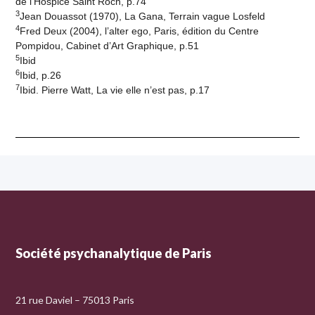
de l’Hospice Saint Roch, p.74
3
Jean Douassot (1970), La Gana, Terrain vague Losfeld
4
Fred Deux (2004), l’alter ego, Paris, édition du Centre
Pompidou, Cabinet d’Art Graphique, p.51
5
Ibid
6
Ibid, p.26
7
Ibid. Pierre Watt, La vie elle n’est pas, p.17
Société psychanalytique de Paris
21 rue Daviel – 75013 Paris