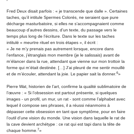
Fred Deux disait parfois : « je transcende que dalle ». Certaines
taches, qu’il intitule Spermes Colorés, ne seraient que pure
décharge masturbatoire, si elles ne s’accompagnaient comme
beaucoup d’autres dessins, d’un texte, du passage vers le
temps plus long de l’écriture. Dans le texte sur les taches
intitulé « meurtre rituel en trois étapes », il écrit :
« Je ne m’y prenais pas autrement lorsque, encore dans
l’enfance, j’étranglais mon membre (je le salissais) avant de
m’élancer dans la rue, attendant que vienne sur mon trottoir la
forme qui m’était destinée. […] J’ai pleuré de me sentir mouillé
6
et de m’écouler, attendant la joie. Le papier sait la donner.
»
Pierre Wat, historien de l’art, confirme la qualité sublimatoire de
l’œuvre : « Si l’obsession est partout présente, si quelques
images - un profil, un mur, un rat - sont comme l’alphabet avec
lequel il compose ses phrases, il a réussi néanmoins à
dépasser cette obsession en tant que symptôme, pour en faire
l’outil d’une vision du monde. Une vision dans laquelle le rat de
la cave devient archétype : ce rat qui est tapi dans la tête de
7
chaque homme.
»