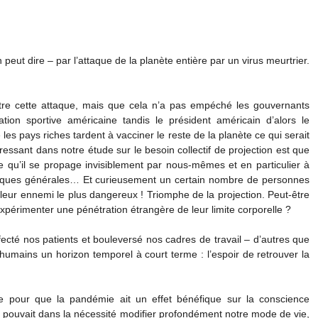
peut dire – par l’attaque de la planète entière par un virus meurtrier.
ntre cette attaque, mais que cela n’a pas empéché les gouvernants
ation sportive américaine tandis le président américain d’alors le
es pays riches tardent à vacciner le reste de la planète ce qui serait
éressant dans notre étude sur le besoin collectif de projection est que
ce qu’il se propage invisiblement par nous-mêmes et en particulier à
obiques générales… Et curieusement un certain nombre de personnes
 leur ennemi le plus dangereux ! Triomphe de la projection. Peut-être
xpérimenter une pénétration étrangère de leur limite corporelle ?
fecté nos patients et bouleversé nos cadres de travail – d’autres que
umains un horizon temporel à court terme : l’espoir de retrouver la
ce pour que la pandémie ait un effet bénéfique sur la conscience
n pouvait dans la nécessité modifier profondément notre mode de vie,