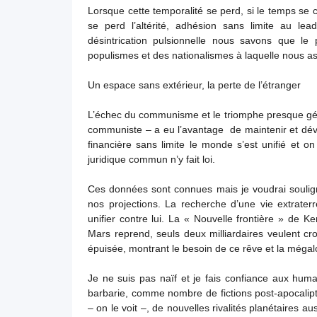
Lorsque cette temporalité se perd, si le temps se c
se perd l’altérité, adhésion sans limite au le
désintrication pulsionnelle nous savons que le
populismes et des nationalismes à laquelle nous a
Un espace sans extérieur, la perte de l’étranger
L’échec du communisme et le triomphe presque gén
communiste – a eu l’avantage de maintenir et déve
financière sans limite le monde s’est unifié et
juridique commun n’y fait loi.
Ces données sont connues mais je voudrai souligne
nos projections. La recherche d’une vie extrater
unifier contre lui. La « Nouvelle frontière » de K
Mars reprend, seuls deux milliardaires veulent cro
épuisée, montrant le besoin de ce rêve et la mégalo
Je ne suis pas naïf et je fais confiance aux huma
barbarie, comme nombre de fictions post-apocalipt
– on le voit –, de nouvelles rivalités planétaires au