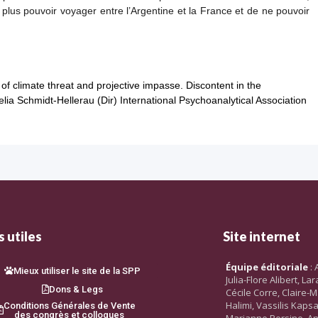
 plus pouvoir voyager entre l’Argentine et la France et de ne pouvoir
f climate threat and projective impasse. Discontent in the
lia Schmidt-Hellerau (Dir) International Psychoanalytical Association
 utiles
Site internet
Équipe éditoriale
: 
Mieux utiliser le site de la SPP
Julia-Flore Alibert, L
Dons & Legs
Cécile Corre, Claire-M
Halimi, Vassilis Kaps
Conditions Générales de Vente
des congrès et colloques
Marianne Persine, An