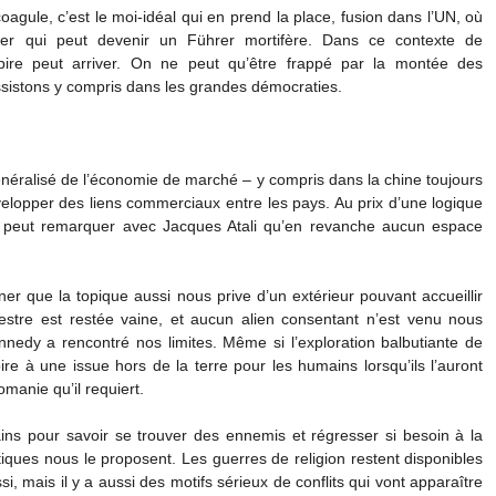
oagule, c’est le moi-idéal qui en prend la place, fusion dans l’UN, où
ader qui peut devenir un Führer mortifère. Dans ce contexte de
 pire peut arriver. On ne peut qu’être frappé par la montée des
ssistons y compris dans les grandes démocraties.
éralisé de l’économie de marché – y compris dans la chine toujours
lopper des liens commerciaux entre les pays. Au prix d’une logique
 on peut remarquer avec Jacques Atali qu’en revanche aucun espace
r que la topique aussi nous prive d’un extérieur pouvant accueillir
restre est restée vaine, et aucun alien consentant n’est venu nous
ennedy a rencontré nos limites. Même si l’exploration balbutiante de
ire à une issue hors de la terre pour les humains lorsqu’ils l’auront
manie qu’il requiert.
ins pour savoir se trouver des ennemis et régresser si besoin à la
iques nous le proposent. Les guerres de religion restent disponibles
ssi, mais il y a aussi des motifs sérieux de conflits qui vont apparaître