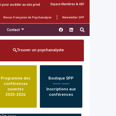
Espace Membres & AEF
ci pour accéder au site privé
Revue Française de Psychanalyse
Newsletter SPP
Contact
Trouver un psychanalyste
Programme des
Boutique SPP
conférences
----- -----
ouvertes
Inscriptions aux
2025-2026
conférences