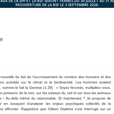
AUX DE LA SPP ET LA BSF SERONT FERMÉS DU 30 JUILLET AU 31 
RÉOUVERTURE DE LA BSF LE 3 SEPTEMBRE 2026.
e
rès nouvelle du fait de l’accroissement du nombre des humains et des
s activités sur le climat et la biodiversité. Les hommes avaient
, comme le fait la Genèse (1.28) : « Soyez féconds, multipliez–vous,
s poissons de la mer, sur les oiseaux du ciel et sur tous les animaux
ie ! Au-delà même du raisonnable. Et maintenant ? Je propose de
e
en essayant d’analyser les enjeux psychiques collectifs de la
 les affronter. Rappelons que Gilbert Diatkine s’est interrogé sur un