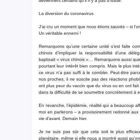
deviennent certains qu’il n’y a pas d’issue.
La diversion du coronavirus
J’ai cru un moment que nous étions sauvés – si l’on 
Un véritable ennemi !
Remarquons qu’une certaine unité s’est faite co
chinois d’impliquer la responsabilité d’une délég
baptisait « virus chinois »… Remarquons aussi que l
pourtant leur intérêt bien compris. Mais le plus int
ce virus n’a pas suffi à le combler. Peut-être par
nos proches, il ne suscite pas des réactions ph
ont plus peur du vaccin que du virus ou en ont fait
dans la difficulté de se soumettre concrètement à e
En revanche, l’épidémie, réalité qui a beaucoup af
moi en parlerons – a provisoirement redonné aux h
vie d’avant. Demain hier.
Je ne suis pas sûr que cela soit le plus effica
planétaire, même si elle nous a montré aussi qu’o