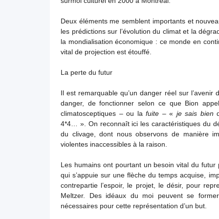
surmoi culturel en 2000 à Montréal.
Deux éléments me semblent importants et nouveaux
les prédictions sur l’évolution du climat et la dégr
la mondialisation économique : ce monde en continui
vital de projection est étouffé.
La perte du futur
Il est remarquable qu’un danger réel sur l’avenir d
danger, de fonctionner selon ce que Bion appe
climatosceptiques – ou la
fuite
– «
je sais bien
q
4*4… ». On reconnaît ici les caractéristiques du d
du clivage, dont nous observons de manière imp
violentes inaccessibles à la raison.
Les humains ont pourtant un besoin vital du futur
qui s’appuie sur une flèche du temps acquise, impl
contrepartie l’espoir, le projet, le désir, pour re
Meltzer. Des idéaux du moi peuvent se former, 
nécessaires pour cette représentation d’un but.