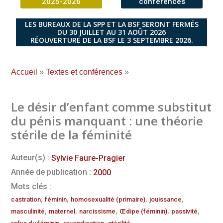
2025-2026
conférences
LES BUREAUX DE LA SPP ET LA BSF SERONT FERMÉS
DU 30 JUILLET AU 31 AOÛT 2026
RÉOUVERTURE DE LA BSF LE 3 SEPTEMBRE 2026.
Accueil
»
Textes et conférences
»
Le désir d’enfant comme substitut
du pénis manquant : une théorie
stérile de la féminité
Auteur(s) :
Sylvie Faure-Pragier
Année de publication :
2000
Mots clés :
,
,
,
,
castration
féminin
homosexualité (primaire)
jouissance
,
,
,
,
,
masculinité
maternel
narcissisme
Œdipe (féminin)
passivité
,
,