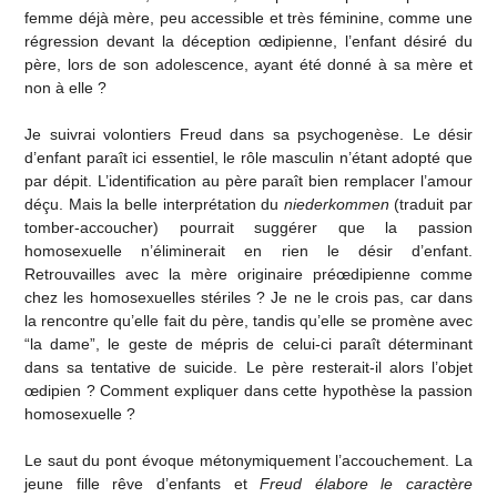
femme déjà mère, peu accessible et très féminine, comme une
régression devant la déception œdipienne, l’enfant désiré du
père, lors de son adolescence, ayant été donné à sa mère et
non à elle ?
Je suivrai volontiers Freud dans sa psychogenèse. Le désir
d’enfant paraît ici essentiel, le rôle masculin n’étant adopté que
par dépit. L’identification au père paraît bien remplacer l’amour
déçu. Mais la belle interprétation du
niederkommen
(traduit par
tomber-accoucher) pourrait suggérer que la passion
homosexuelle n’éliminerait en rien le désir d’enfant.
Retrouvailles avec la mère originaire préœdipienne comme
chez les homosexuelles stériles ? Je ne le crois pas, car dans
la rencontre qu’elle fait du père, tandis qu’elle se promène avec
“la dame”, le geste de mépris de celui-ci paraît déterminant
dans sa tentative de suicide. Le père resterait-il alors l’objet
œdipien ? Comment expliquer dans cette hypothèse la passion
homosexuelle ?
Le saut du pont évoque métonymiquement l’accouchement. La
jeune fille rêve d’enfants et
Freud élabore le caractère