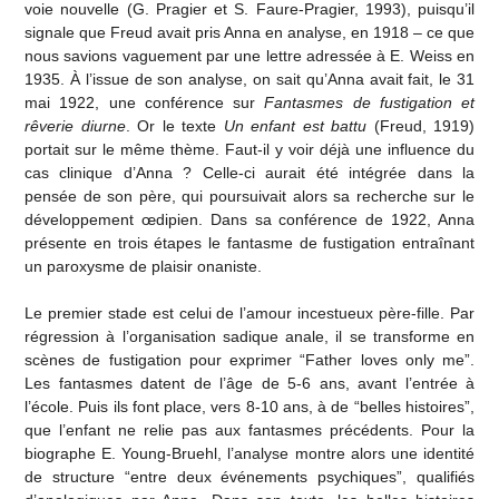
voie nouvelle (G. Pragier et S. Faure-Pragier, 1993), puisqu’il
signale que Freud avait pris Anna en analyse, en 1918 – ce que
nous savions vaguement par une lettre adressée à E. Weiss en
1935. À l’issue de son analyse, on sait qu’Anna avait fait, le 31
mai 1922, une conférence sur
Fantasmes de fustigation et
rêverie diurne
. Or le texte
Un enfant est battu
(Freud, 1919)
portait sur le même thème. Faut-il y voir déjà une influence du
cas clinique d’Anna ? Celle-ci aurait été intégrée dans la
pensée de son père, qui poursuivait alors sa recherche sur le
développement œdipien. Dans sa conférence de 1922, Anna
présente en trois étapes le fantasme de fustigation entraînant
un paroxysme de plaisir onaniste.
Le premier stade est celui de l’amour incestueux père-fille. Par
régression à l’organisation sadique anale, il se transforme en
scènes de fustigation pour exprimer “Father loves only me”.
Les fantasmes datent de l’âge de 5-6 ans, avant l’entrée à
l’école. Puis ils font place, vers 8-10 ans, à de “belles histoires”,
que l’enfant ne relie pas aux fantasmes précédents. Pour la
biographe E. Young-Bruehl, l’analyse montre alors une identité
de structure “entre deux événements psychiques”, qualifiés