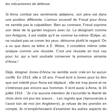
les mécanismes de défense
.
Si Anna combat ses sentiments œdipiens, son père est dans
une position différente. L’amour excessif de Freud pour Anna
ne semble pas le culpabiliser. Bien au contraire, Freud exprime
son désir de la garder toujours avec lui. La désignant comme
son Antigone, il est visible qu’il se nomme lui-même Œdipe, et,
ne voulant pas se crever les yeux, détourne plutôt le regard. On
a vu que dans sa lettre à E. Weiss, il considère même cette
analyse comme une réussite. C’est une réussite en tout cas
pour lui, qui a tant souhaité conserver la présence aimante
d’Anna !
Déjà, éloigner Jones d’Anna ne semble avoir créé en lui aucun
conflit. En 1914, elle a 18 ans. Freud écrit à Jones pour lui dire
que son intérêt pour Anna est déplacé ; elle est trop jeune et ne
s’intéresse pas encore aux hommes. Il écrit aussi à Anna, le 16
juillet 1914 : “Je n’ai aucune intention de t’accorder la liberté de
choix dont ont joui tes soeurs… Les regrets que j’éprouverais à
t’avoir loin de moi (en Angleterre), je refuse de les prendre en
compte, ils m’empêcheraient d’examiner les autres aspects du