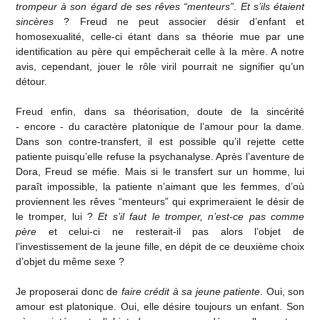
trompeur à son égard de ses rêves “menteurs”
.
Et s’ils étaient
sincères
? Freud ne peut associer désir d’enfant et
homosexualité, celle-ci étant dans sa théorie mue par une
identification au père qui empêcherait celle à la mère. A notre
avis, cependant, jouer le rôle viril pourrait ne signifier qu’un
détour.
Freud enfin, dans sa théorisation, doute de la sincérité
- encore - du caractère platonique de l’amour pour la dame.
Dans son contre-transfert, il est possible qu’il rejette cette
patiente puisqu’elle refuse la psychanalyse. Après l’aventure de
Dora, Freud se méfie. Mais si le transfert sur un homme, lui
paraît impossible, la patiente n’aimant que les femmes, d’où
proviennent les rêves “menteurs” qui exprimeraient le désir de
le tromper, lui ?
Et s’il faut le tromper, n’est-ce pas comme
père
et celui-ci ne resterait-il pas alors l’objet de
l’investissement de la jeune fille, en dépit de ce deuxième choix
d’objet du même sexe ?
Je proposerai donc de
faire crédit à sa jeune patiente
. Oui, son
amour est platonique. Oui, elle désire toujours un enfant. Son