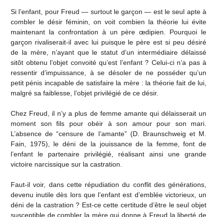
Si l’enfant, pour Freud — surtout le garçon — est le seul apte à
combler le désir féminin, on voit combien la théorie lui évite
maintenant la confrontation à un père œdipien. Pourquoi le
garçon rivaliserait-il avec lui puisque le père est si peu désiré
de la mère, n’ayant que le statut d’un intermédiaire délaissé
sitôt obtenu l’objet convoité qu’est l’enfant ? Celui-ci n’a pas à
ressentir d’impuissance, à se désoler de ne posséder qu’un
petit pénis incapable de satisfaire la mère : la théorie fait de lui,
malgré sa faiblesse, l’objet privilégié de ce désir.
Chez Freud, il n’y a plus de femme amante qui délaisserait un
moment son fils pour obéir à son amour pour son mari.
L’absence de “censure de l’amante” (D. Braunschweig et M.
Fain, 1975), le déni de la jouissance de la femme, font de
l’enfant le partenaire privilégié, réalisant ainsi une grande
victoire narcissique sur la castration.
Faut-il voir, dans cette répudiation du conflit des générations,
devenu inutile dès lors que l’enfant est d’emblée victorieux, un
déni de la castration ? Est-ce cette certitude d’être le seul objet
susceptible de combler la mère qui donne à Freud la liberté de