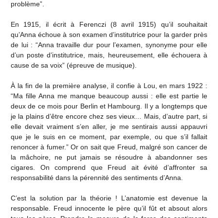
problème”.
En 1915, il écrit à Ferenczi (8 avril 1915) qu’il souhaitait
qu’Anna échoue à son examen d’institutrice pour la garder près
de lui : “Anna travaille dur pour l’examen, synonyme pour elle
d’un poste d’institutrice, mais, heureusement, elle échouera à
cause de sa voix” (épreuve de musique).
À la fin de la première analyse, il confie à Lou, en mars 1922 :
“Ma fille Anna me manque beaucoup aussi : elle est partie le
deux de ce mois pour Berlin et Hambourg. Il y a longtemps que
je la plains d’être encore chez ses vieux… Mais, d’autre part, si
elle devait vraiment s’en aller, je me sentirais aussi appauvri
que je le suis en ce moment, par exemple, ou que s’il fallait
renoncer à fumer.” Or on sait que Freud, malgré son cancer de
la mâchoire, ne put jamais se résoudre à abandonner ses
cigares. On comprend que Freud ait évité d’affronter sa
responsabilité dans la pérennité des sentiments d’Anna.
C’est la solution par la théorie ! L’anatomie est devenue la
responsable. Freud innocente le père qu’il fût et absout alors