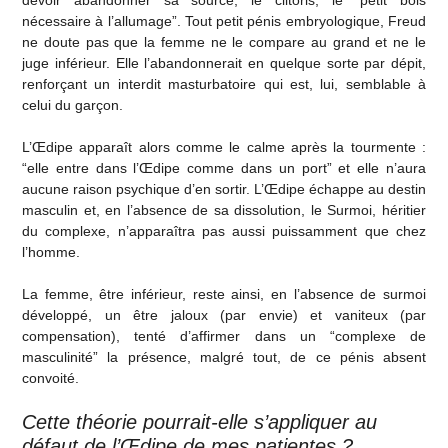
devoir abandonner sa source, le clitoris, le “petit bois
nécessaire à l’allumage”. Tout petit pénis embryologique, Freud
ne doute pas que la femme ne le compare au grand et ne le
juge inférieur. Elle l’abandonnerait en quelque sorte par dépit,
renforçant un interdit masturbatoire qui est, lui, semblable à
celui du garçon.
L’Œdipe apparaît alors comme le calme après la tourmente :
“elle entre dans l’Œdipe comme dans un port” et elle n’aura
aucune raison psychique d’en sortir. L’Œdipe échappe au destin
masculin et, en l’absence de sa dissolution, le Surmoi, héritier
du complexe, n’apparaîtra pas aussi puissamment que chez
l’homme.
La femme, être inférieur, reste ainsi, en l’absence de surmoi
développé, un être jaloux (par envie) et vaniteux (par
compensation), tenté d’affirmer dans un “complexe de
masculinité” la présence, malgré tout, de ce pénis absent
convoité.
Cette théorie pourrait-elle s’appliquer au
défaut de l’Œdipe de mes patientes ?