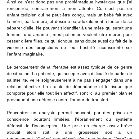
Ainsi ce n’est donc pas une problématique hystérique que j’ai
rencontrée, contrairement à mon attente. Ce n’est pas un
enfant œdipien qui ne peut être conçu, mais un bébé fait avec
la mère, par la mère, et dessiné paradoxalement à tenter de se
séparer d’elle. Ne pouvant s’identifier à une mère qui serait une
femme -une amante-, mes patientes veulent être mères pour
cesser d’être filles, ce qui échoue, sans doute aussi du fait de la
violence des projections de leur hostilité inconsciente sur
l’enfant imaginaire.
Le déroulement de la thérapie
est assez typique de ce genre
de situation. La patiente, qui accepte avec difficulté de parler de
sa stérilité, veille soigneusement à ne pas s’engager dans une
relation affective. La crainte de dépendance et le risque que
comporte pour elle tout lien affectif, sont ici au premier plan et
provoquent une défense contre l’amour de transfert.
Rencontrer un analyste permet souvent, par des prises de
conscience pourtant limitées, l’ébranlement du système
défensif de l’inconception. Une prise en charge assez brève
aboutit alors soit à une grossesse soit à un
renoncement.
“Guérir” une stérilité n’est pas toujours “faire” un