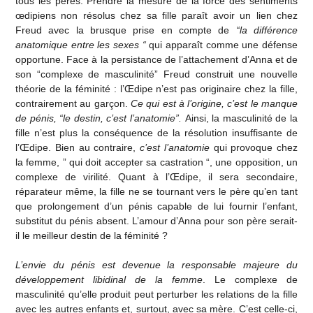
tous les pères. Prendre la mesure de la force des sentiments
œdipiens non résolus chez sa fille paraît avoir un lien chez
Freud avec la brusque prise en compte de
“la différence
anatomique entre les sexes “
qui apparaît comme une défense
opportune. Face à la persistance de l’attachement d’Anna et de
son “complexe de masculinité” Freud construit une nouvelle
théorie de la féminité : l’Œdipe n’est pas originaire chez la fille,
contrairement au garçon.
Ce qui est à l’origine, c’est le manque
de pénis, “le destin, c’est l’anatomie”.
Ainsi, la masculinité de la
fille n’est plus la conséquence de la résolution insuffisante de
l’Œdipe. Bien au contraire,
c’est l’anatomie
qui provoque chez
la femme, ” qui doit accepter sa castration “, une opposition, un
complexe de virilité. Quant à l’Œdipe, il sera secondaire,
réparateur même, la fille ne se tournant vers le père qu’en tant
que prolongement d’un pénis capable de lui fournir l’enfant,
substitut du pénis absent. L’amour d’Anna pour son père serait-
il le meilleur destin de la féminité ?
L’envie du pénis est devenue la responsable majeure du
développement libidinal de la femme
. Le complexe de
masculinité qu’elle produit peut perturber les relations de la fille
avec les autres enfants et, surtout, avec sa mère. C’est celle-ci,