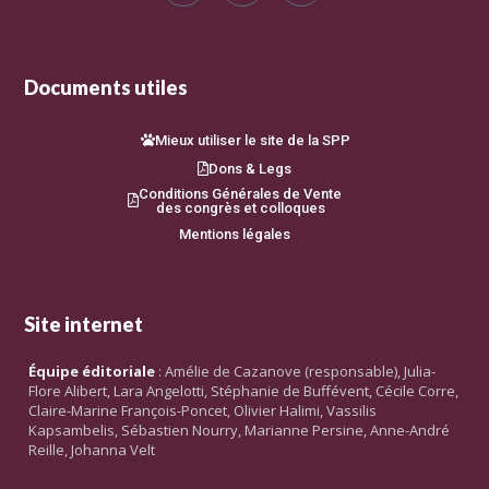
Documents utiles
Mieux utiliser le site de la SPP
Dons & Legs
Conditions Générales de Vente
des congrès et colloques
Mentions légales
Site internet
Équipe éditoriale
: Amélie de Cazanove (responsable), Julia-
Flore Alibert, Lara Angelotti, Stéphanie de Buffévent, Cécile Corre,
Claire-Marine François-Poncet, Olivier Halimi, Vassilis
Kapsambelis, Sébastien Nourry, Marianne Persine, Anne-André
Reille, Johanna Velt