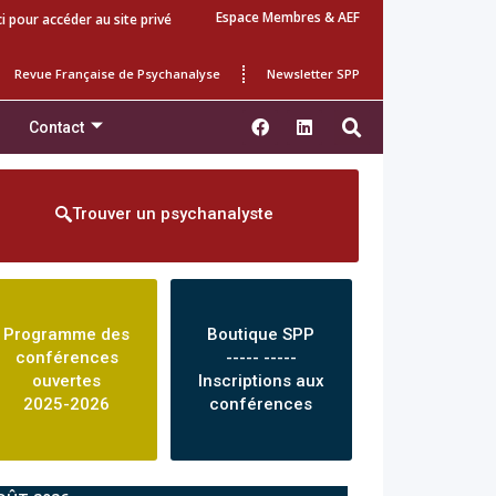
Espace Membres & AEF
ci pour accéder au site privé
Revue Française de Psychanalyse
Newsletter SPP
Contact
Trouver un psychanalyste
Programme des
Boutique SPP
conférences
----- -----
ouvertes
Inscriptions aux
2025-2026
conférences