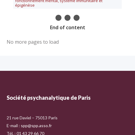
fonctionnement mental, système immunitaire et
épigénèse
End of content
No more pages to load
Société psychanalytique de Paris
21 rue Daviel – 75013 Paris
E-mail :
spp@spp.asso.fr
Tél. : 01 43 29 66 70