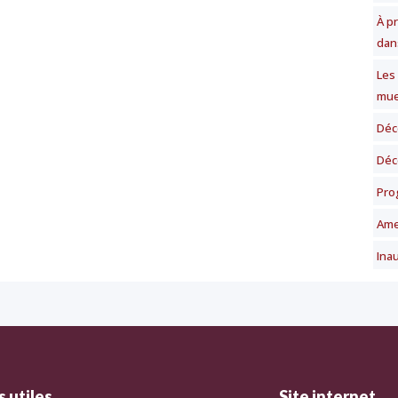
À p
dan
Les
mue
Déc
Déc
Pro
Ame
Ina
 utiles
Site internet