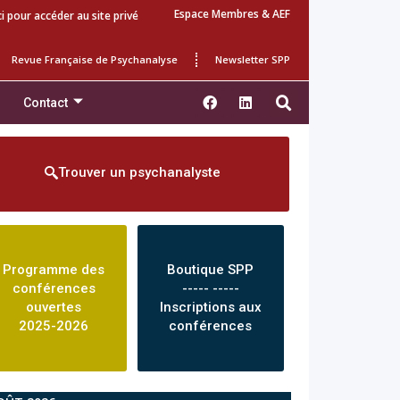
Espace Membres & AEF
ci pour accéder au site privé
Revue Française de Psychanalyse
Newsletter SPP
Contact
Trouver un psychanalyste
Programme des
Boutique SPP
conférences
----- -----
ouvertes
Inscriptions aux
2025-2026
conférences