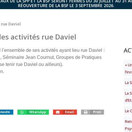
AUX DE LA SPP ET LA BSF SERONT FERMÉS DU 30 JUILLET AU 31 
RÉOUVERTURE DE LA BSF LE 3 SEPTEMBRE 2026.
 rue Daviel
es activités rue Daviel
AC
’ensemble de ses activités ayant lieu rue Daviel :
e, Séminaire Jean Cournut, Groupes de Pratiques
e tenir rue Daviel ou ailleurs).
« U
n.
l’i
La S
La 
d’Et
Le 
nkedIn
WhatsApp
Email
Print
Ret
Psy