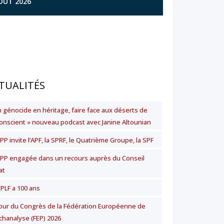
AOÛT 2026
TUALITÉS
n génocide en héritage, faire face aux déserts de
nconscient » nouveau podcast avec Janine Altounian
PP invite l’APF, la SPRF, le Quatrième Groupe, la SPF
SPP engagée dans un recours auprès du Conseil
at
CPLF a 100 ans
our du Congrès de la Fédération Européenne de
chanalyse (FEP) 2026