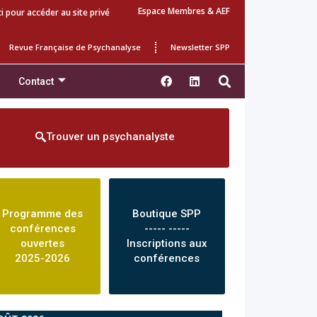
Espace Membres & AEF
ci pour accéder au site privé
Revue Française de Psychanalyse
Newsletter SPP
Contact
Trouver un psychanalyste
Programme des
Boutique SPP
conférences
----- -----
ouvertes
Inscriptions aux
2025-2026
conférences