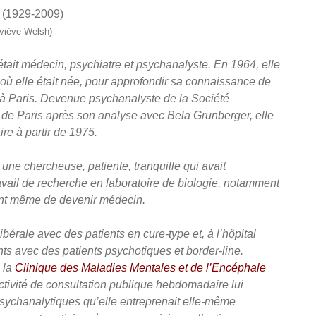
(1929-2009)
eviève Welsh)
était médecin, psychiatre et psychanalyste. En 1964, elle
 o
ù
elle était née, pour approfondir sa connaissance de
à Paris. Devenue psychanalyste de la Société
de Paris après son analyse avec Bela Grunberger, elle
ire à partir de 1975.
t une chercheuse, patiente, tranquille qui avait
ail de recherche en laboratoire de biologie, notamment
nt même de devenir médecin.
libérale avec des patients en cure-type et, à l’hôpital
ts avec des patients psychotiques et border-line.
à la
Clinique des Maladies Mentales et de l’Encéphale
ctivité de consultation publique hebdomadaire lui
sychanalytiques qu’elle entreprenait elle-mê
me