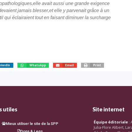
opathologiques,elle avait aussi une grande exigence
devaient jamais blesser
,
et elle y parvenait grâce à un
l qui éclairaient tout en faisant diminuer la surcharge
nkedIn
WhatsApp
Email
Print
 utiles
Site internet
Équipe éditoriale
: 
Mieux utiliser le site de la SPP
Julia-Flore Alibert, L
Dons & Legs