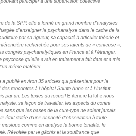
e
pouvant participer à une supervision collective
ire de la SPP, elle a formé un grand nombre d’analystes
 Chargée d’enseigner la psychanalyse dans le cadre de la
ditoire par sa rigueur, sa capacité à articuler théorie et
nfé
renci
ère recherchée pour ses talents de « conteuse »,
les congrès psychanalytiques en France et à l’étranger.
psychose qu’elle avait en traitement a fait date et a mis
d
’un même matériel.
e a publié environ 35 articles qui présentent pour la
 des rencontres à l’hôpital Sainte Anne et à l’Institut
ois par an. Les textes du recueil
Entendre la folie
nous
’analyste, sa façon de travailler, les aspects du contre
s sans que les bases de la cure-type
ne
soient jamais
 était dotée d’une capacité d’observation à toute
en musique comme en analyse la bonne tonalité, le
é. Révoltée par le gâchis et la souffrance que