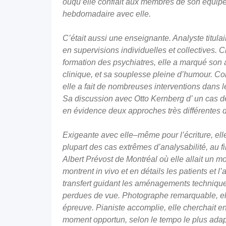
ou
qu’elle confiait aux membres de son é
quip
hebdomadaire avec elle.
C’était aussi une enseignante. Analyste titula
en supervisions individuelles et collectives.
formation des psychiatres, elle a marqué son au
clinique, et sa souplesse pleine d’humour. Co
elle a fait de nombreuses interventions dans 
Sa discussion avec Otto Kernberg d’ un cas de 
en évidence deux approches très diffé
rentes 
Exigeante avec elle
–
même pour l’écriture, ell
plupart des cas extrêmes d’analysabilité, au fil
Albert Prévost de Montréal où elle allait un m
montrent in vivo et en détails les patients et l
transfert guidant les aménagements technique
perdues de vue. Photographe remarquable, elle
épreuve. Pianiste accomplie, elle cherchait 
moment opportun, selon le tempo le plus adapt