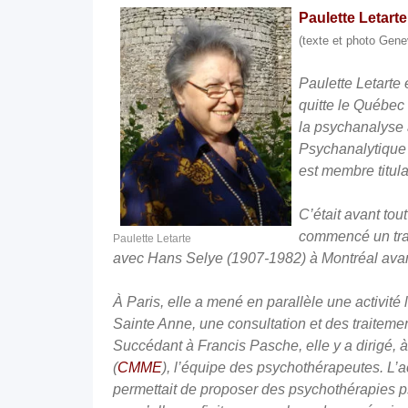
Paulette Letarte
(texte et photo Gen
Paulette Letarte 
quitte le Québec
la psychanalyse 
Psychanalytique 
est membre titula
C’était avant tou
commencé un trav
Paulette Letarte
avec Hans Selye (1907-1982) à Montréal ava
À Paris, elle a mené
en parall
èle une activité 
Sainte Anne, une consultation et des traitemen
Succédant à Francis Pasche, elle y
a dirig
é, 
(
CMME
), l’é
quipe de
s psychothérapeutes. L’a
permettait de proposer des psychothérapies p