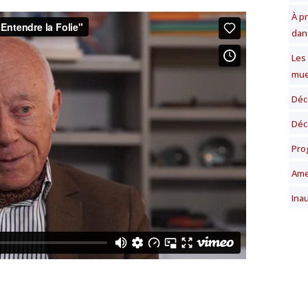
À p
dan
Les
mue
Déc
Déc
Pro
Ame
Ina