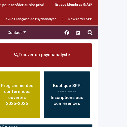
Espace Membres & AEF
ci pour accéder au site privé
Revue Française de Psychanalyse
Newsletter SPP
Contact
Trouver un psychanalyste
Programme des
Boutique SPP
conférences
----- -----
ouvertes
Inscriptions aux
2025-2026
conférences