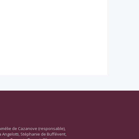
Amélie de Cazanove (responsable),
ara Angelotti, Stéphanie de Buffévent,