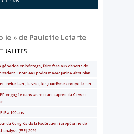
AOÛT 2026
olie » de Paulette Letarte
TUALITÉS
n génocide en héritage, faire face aux déserts de
nconscient » nouveau podcast avec Janine Altounian
PP invite l’APF, la SPRF, le Quatrième Groupe, la SPF
SPP engagée dans un recours auprès du Conseil
at
CPLF a 100 ans
our du Congrès de la Fédération Européenne de
chanalyse (FEP) 2026