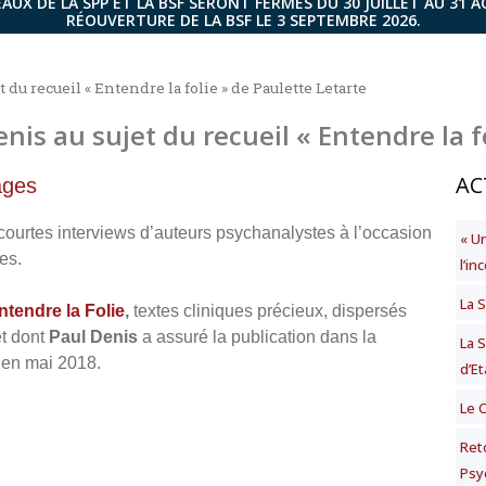
AUX DE LA SPP ET LA BSF SERONT FERMÉS DU 30 JUILLET AU 31 
RÉOUVERTURE DE LA BSF LE 3 SEPTEMBRE 2026.
 du recueil « Entendre la folie » de Paulette Letarte
nis au sujet du recueil « Entendre la f
AC
ages
ourtes interviews d’auteurs psychanalystes à l’occasion
« U
es.
l’i
La S
ntendre la Folie
,
textes cliniques précieux, dispersés
et dont
Paul Denis
a assuré la publication dans la
La 
 en mai 2018.
d’Et
Le 
Ret
Psy