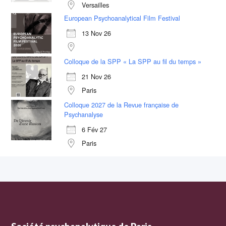
Versailles
European Psychoanalytical Film Festival
13 Nov 26
Colloque de la SPP « La SPP au fil du temps »
21 Nov 26
Paris
Colloque 2027 de la Revue française de
Psychanalyse
6 Fév 27
Paris