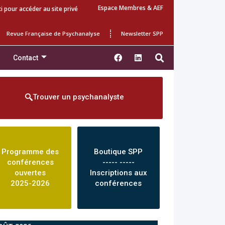
Espace Membres & AEF
ci pour accéder au site privé
Revue Française de Psychanalyse
Newsletter SPP
Contact
Trouver un psychanalyste
Programme des
Boutique SPP
conférences
----- -----
ouvertes
Inscriptions aux
2025-2026
conférences