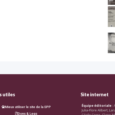
 utiles
Site internet
Équipe éditoriale
: 
Mieux utiliser le site de la SPP
Julia-Flore Alibert, L
Dons & Legs
Cécile Corre, Claire-M