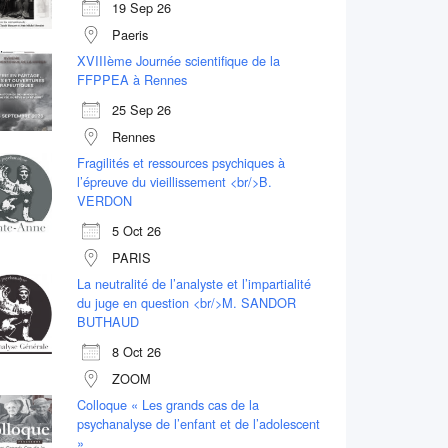
19 Sep 26
Paeris
XVIIIème Journée scientifique de la
FFPPEA à Rennes
25 Sep 26
Rennes
Fragilités et ressources psychiques à
l’épreuve du vieillissement <br/>B.
VERDON
5 Oct 26
PARIS
La neutralité de l’analyste et l’impartialité
du juge en question <br/>M. SANDOR
BUTHAUD
8 Oct 26
ZOOM
Colloque « Les grands cas de la
psychanalyse de l’enfant et de l’adolescent
»