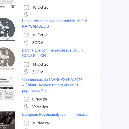
10 Oct 26
L’angoisse : une vue d’ensemble <br/>V.
KAPSAMBELIS
12 Oct 26
ZOOM
L’archaïque comme processus <br/>R.
ROUSSILLON
14 Oct 26
ZOOM
Conférences de l'AVREPSYEA 2026
« Enfant, Adolescent : quels soins
psychiques ? »
6 Nov 26
Versailles
European Psychoanalytical Film Festival
13 Nov 26