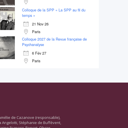
Colloque de la SPP « La SPP au fil du
temps »
21 Nov 26
Paris
Colloque 2027 de la Revue française de
Psychanalyse
6 Fév 27
Paris
Amélie de Cazanove (responsable),
ara Angelotti, Stéphanie de Buffévent,
arine François-Poncet, Olivier