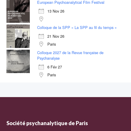
European Psychoanalytical Film Festival
13 Nov 26
Colloque de la SPP « La SPP au fil du temps »
21 Nov 26
Paris
Colloque 2027 de la Revue française de
Psychanalyse
6 Fév 27
Paris
Société psychanalytique de Paris