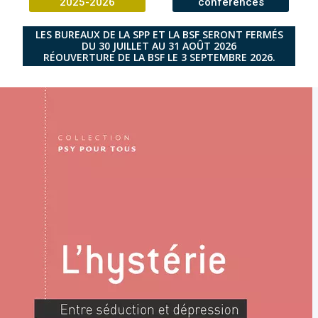
2025-2026
conférences
LES BUREAUX DE LA SPP ET LA BSF SERONT FERMÉS
DU 30 JUILLET AU 31 AOÛT 2026
RÉOUVERTURE DE LA BSF LE 3 SEPTEMBRE 2026.