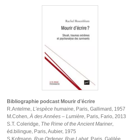
Bibliographie podcast Mourir d’écrire
R.Antelme,
L’espèce humaine
, Paris, Gallimard, 1957
M.Cohen,
À des Années – Lumière
, Paris, Fario, 2013
S.T. Coleridge,
The Rime of the Ancient Mariner
,
éd.bilingue, Paris, Aubier, 1975
S.Kofmann,
Rue Ordener, Rue Labat
, Paris, Galilée,