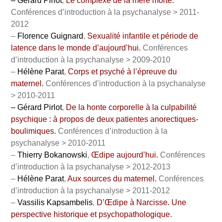
– Gérard Pirlot
,
Le complexe de la mère morte.
Conférences d’introduction à la psychanalyse > 2011-
2012
–
Florence Guignard
,
Sexualité infantile et période de
latence dans le monde d’aujourd’hui
.
Conférences
d’introduction à la psychanalyse > 2009-2010
–
Hélène Parat
,
Corps et psyché à l’épreuve du
maternel
.
Conférences d’introduction à la psychanalyse
> 2010-2011
– Gérard Pirlot
,
De la honte corporelle à la culpabilité
psychique : à propos de deux patientes anorectiques-
boulimiques.
Conférences d’introduction à la
psychanalyse > 2010-2011
–
Thierry Bokanowski
,
Œdipe aujourd’hui.
Conférences
d’introduction à la psychanalyse > 2012-2013
–
Hélène Parat
,
Aux sources du maternel.
Conférences
d’introduction à la psychanalyse > 2011-2012
–
Vassilis Kapsambelis
,
D’Œdipe à Narcisse. Une
perspective historique et psychopathologique
.