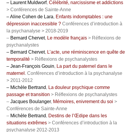
– Laurent Muldworf
,
Célébrité, narcissisme et addictions
> Conférences de Sainte-Anne
– Aline Cohen de Lara
,
Enfants indomptables : une
dépression inaccessible ?
Conférences d’introduction à
la psychanalyse > 2018-2019
–
Bernard Chervet
,
Le modèle français
> Réflexions de
psychanalystes
– Bernard Chervet
,
L’acte, une réminiscence en quête de
temporalité
> Réflexions de psychanalystes
– Jean-François Gouin
,
La part du paternel dans le
maternel
. Conférences d’introduction à la psychanalyse
> 2011-2012
– Michèle Bertrand
,
La douleur psychique comme
passage et transition
> Réflexions de psychanalystes
–
Jacques Boulanger
,
Mémoires, enivrement du soi
>
Conférences de Sainte-Anne
–
Michèle Bertrand
,
Destins de l’Œdipe dans les
situations extrêmes
> Conférences d’introduction à la
psychanalyse 2012-2013