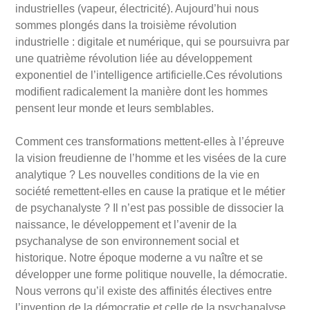
industrielles (vapeur, électricité). Aujourd
’
hui nous
sommes plongés dans la troisiè
me r
évolution
industrielle
: digitale et numérique, qui se poursuivra par
une quatriè
me r
évolution liée au développement
exponentiel de l
’
intelligence artificielle.
Ces révolutions
modifient radicalement la manière dont les hommes
pensent leur monde et leurs semblables.
Comment ces transformations mettent-elles à
l
’épreuve
la vision freudienne de l
’
homme et les visées de la cure
analytique
? Les nouvelles conditions de la vie en
socié
t
é remettent-elles en cause la pratique et le métier
de psychanalyste
?
Il n
’
est pas possible de dissocier la
naissance, le développement et l
’
avenir de la
psychanalyse de son environnement social et
historique.
Notre époque moderne a vu na
î
tre et se
développer une forme politique nouvelle, la démocratie.
Nous verrons qu
’
il existe des affinité
s
électives entre
l
’
invention de la démocratie et celle de la psychanalyse.