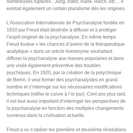
nombreuses ruptures
: Jung, Adler, Rank, Reich, etc
…
Il
existait également un certain pluralisme dès les origines.
L’
Association Internationale de Psychanalyse fondée en
1910 par Freud était destiné
e
à diffuser et à
prot
éger
l
’
esprit originel de la psychanalyse. En même temps
Freud é
value «
les chances d
’
avenir de la thérapeutique
analytique
»
dans un article homonyme souhaitant
diffuser la psychanalyse aux masses populaires et dans
une visé
e
également préventive des troubles
psychiques.
En 1920, par la création de la polyclinique
de Berlin, il veut former des psychanalystes en grand
nombre et s
’
interroge sur les nécessaires modifications
techniques (mêler le cuivre à
l’or pur).
Cent ans plus tard,
il est tout aussi important d
’
interroger les perspectives de
la psychanalyse en fonction des multiples changements
survenus dans la civilisation actuelle.
Freud a vu s
’op
érer les première et deuxiè
me r
évolutions