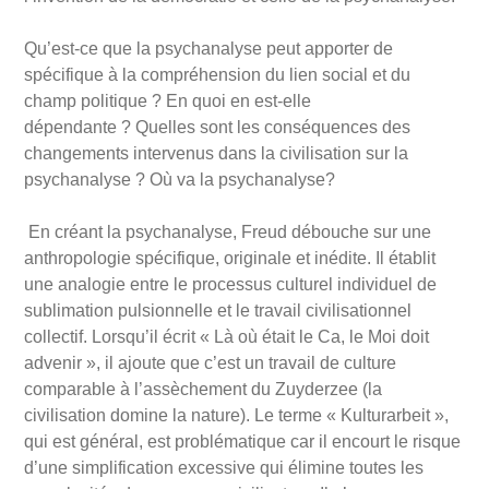
Qu
’
est-ce que la psychanalyse peut apporter de
spécifique à
la compr
éhension du lien social et du
champ politique
? En quoi en est-elle
dépendante
?
Quelles sont les conséquences des
changements intervenus dans la civilisation sur la
psychanalyse
?
O
ù va la
psychanalyse
?
En créant la psychanalyse
, Freud d
ébouche sur une
anthropologie spécifique, originale et iné
dite. Il
établit
une analogie entre le processus culturel individuel de
sublimation pulsionnelle et le travail civilisationnel
collectif. Lorsqu
’
il écrit
« L
à
o
ù était le Ca, le Moi doit
advenir
»
, il ajoute que c
’
est un travail de culture
comparable à
l’ass
èchement du Zuyderzee (la
civilisation domine la nature).
Le terme
«
Kulturarbeit
»
,
qui est gé
n
éral, est problématique car il encourt le risque
d
’
une simplification excessive qui élimine toutes les