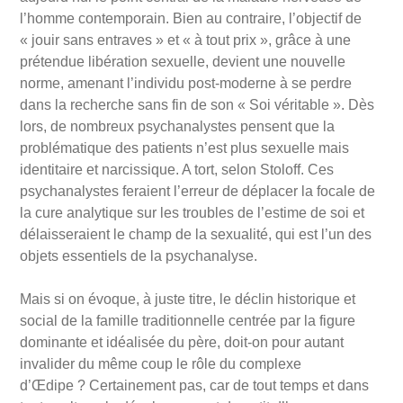
l
’
homme contemporain. Bien au contraire, l
’
objectif de
«
jouir sans entraves
»
et
« à tout prix
», grâce
à une
prétendue libération sexuelle, devient une nouvelle
norme, amenant l
’
individu post-moderne à se perdre
dans la recherche sans fin de son
«
S
oi v
éritable
». D
ès
lors, de nombreux psychanalystes pensent que la
problématique des patients n
’
est plus sexuelle mais
identitaire et narcissique. A tort, selon Stoloff. Ces
psychanalystes feraient l
’
erreur de déplacer la focale de
la cure analytique sur les troubles de l
’
estime de soi et
délaisseraient le champ de la sexualité, qui est l
’
un des
objets essentiels de la psychanalyse
.
Mais si on évoque, à juste titre, le déclin historique et
social de la famille traditionnelle centrée par la figure
dominante et idé
alis
ée du père, doit-on pour autant
invalider du même coup le r
ô
le du complexe
d
’Œ
dipe
?
Certainement pas, car de tout temps et dans