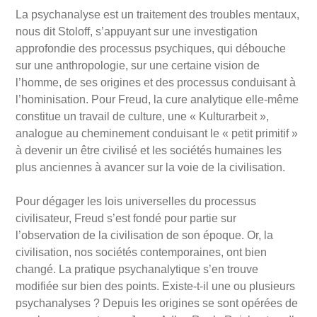
La psychanalyse est un traitement des troubles mentaux,
nous dit Stoloff, s
’
appuyant sur une investigation
approfondie des processus psychiques, qui débouche
sur une anthropologie, sur une certaine vision de
l
’
homme, de ses origines et des processus conduisant à
l’
hominisation.
Pour Freud, la cure analytique elle-même
constitue un travail de culture, une
«
Kulturarbeit
»
,
analogue au cheminement conduisant le
«
petit primitif »
à devenir un être civilisé et les socié
t
és humaines les
plus anciennes à avancer sur la voie de la civilisation.
Pour dégager les lois universelles du processus
civilisateur, Freud s
’
est fondé pour partie sur
l
’
observation de la civilisation de son époque. Or, la
civilisation, nos socié
t
és contemporaines, ont bien
changé. La pratique psychanalytique s
’
en trouve
modifiée sur bien des points. Existe-t-il une ou plusieurs
psychanalyses
? Depuis les origines se sont opé
r
ées de