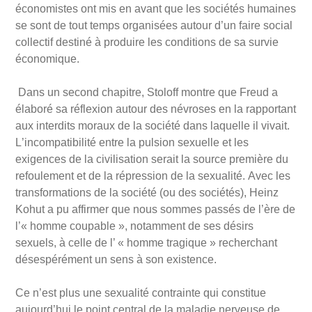
économistes ont mis en avant que les socié
t
és humaines
se sont de tout temps organisées autour d
’
un faire social
collectif destiné à produire les conditions de sa survie
économique.
Dans un second chapitre, Stoloff montre que Freud a
é
labor
é
sa r
éflexion autour des névroses en la rapportant
aux interdits moraux de la socié
t
é dans laquelle il vivait.
L
’
incompatibilit
é entre la pulsion sexuelle et les
exigences de la civilisation serait la source première du
refoulement et de la répression de la sexualité
.
Avec les
transformations de la socié
t
é (ou des socié
t
és), Heinz
Kohut a pu affirmer que nous sommes passés de l’ère de
l
’«
homme coupable
»
, notamment de ses désirs
sexuels, à celle de l
’ «
homme tragique
»
recherchant
désespé
r
ément un sens à son existence.
Ce n
’
est plus une sexualité contrainte qui constitue
aujourd
’
hui le point central de la maladie nerveuse de