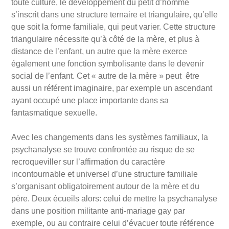
toute culture, le développement du petit d
’
homme
s
’
inscrit dans une structure ternaire et triangulaire, qu’elle
que soit la forme familiale, qui peut varier.
Cette structure
triangulaire nécessite qu’à
côt
é de la mère, et plus à
distance de l
’
enfant, un autre que la mè
re exerce
également une fonction symbolisante dans le devenir
social de l
’
enfant. Cet
«
autre de la mè
re
»
peut être
aussi un ré
f
érent imaginaire, par exemple un ascendant
ayant occupé une place importante dans sa
fantasmatique sexuelle.
Avec les changements dans les systèmes familiaux, la
psychanalyse se trouve confrontée au risque de se
recroqueviller sur l’affirmation du caractère
incontournable et universel d’une structure familiale
s’organisant obligatoirement autour de la mère et du
père. Deux écueils alors: celui de mettre la psychanalyse
dans une position militante anti-mariage gay par
exemple, ou au contraire celui d’évacuer toute référence