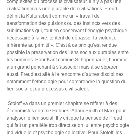
complexités du processus civilisateur. Il n
’
y a pas une
civilisation mais une pluralité de civilisations.
Freud
d
é
finit la Kulturarbeit comme un
«
travail de
transformation des pulsions ou des instincts vers des
sublimations qui, tout en conservant l’énergie psychique
nécessaire à la vie, tentent de dépasser la violence
inhérente au primitif
».
C’
est à ce prix qu
’
est rendue
possible la préservation des liens sociaux durables entre
les hommes.
Pour Kant comme Schopenhauer, l
’
homme
a un grand penchant à
s’
associer mais à
se s
éparer
aussi.
Freud est allé à la rencontre d
’
autres disciplines
notamment l
’
ethnologie pour comprendre la question du
lien social et du processus civilisateur.
Stoloff va dans un premier chapitre se ré
f
é
rer
à des
économistes comme Hobbes, Adam Smith et Marx pour
analyser le lien social.
Il y critique la pensée de Freud
qui fait un parallèle trop direct selon lui entre psychologie
individuelle et psychologie collective. Pour Stoloff, les