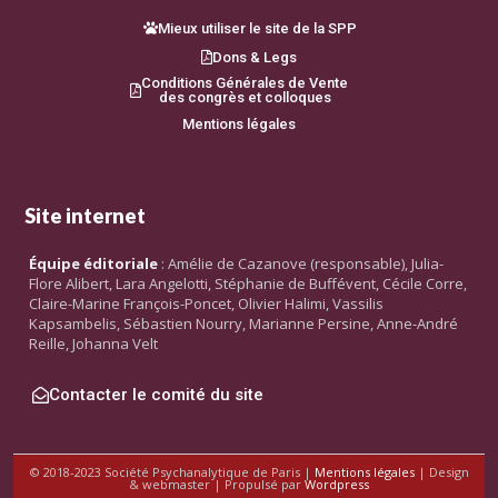
Mieux utiliser le site de la SPP
Dons & Legs
Conditions Générales de Vente
des congrès et colloques
Mentions légales
Site internet
Équipe éditoriale
: Amélie de Cazanove (responsable), Julia-
Flore Alibert, Lara Angelotti, Stéphanie de Buffévent, Cécile Corre,
Claire-Marine François-Poncet, Olivier Halimi, Vassilis
Kapsambelis, Sébastien Nourry, Marianne Persine, Anne-André
Reille, Johanna Velt
Contacter le comité du site
© 2018-2023 Société Psychanalytique de Paris |
Mentions légales
| Design
& webmaster | Propulsé par
Wordpress